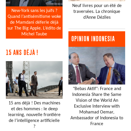
Neuf livres pour un été de
New-York sans les juifs ?
traversées. La chronique
Quand l’antisémitisme woke
d’Anne Dézîles
de Mamdani déferle déjà
sur The Big Apple. L’édito de
Michel Taube
OPINION INDONESIA
15 ANS DÉJÀ !
"Bebas Aktif": France and
Indonesia Share the Same
Vision of the World An
15 ans déjà ! Des machines
Exclusive Interview with
et des hommes : le deep
Mohamad Oemar,
learning, nouvelle frontière
Ambassador of Indonesia to
de l’intelligence artificielle
France
?