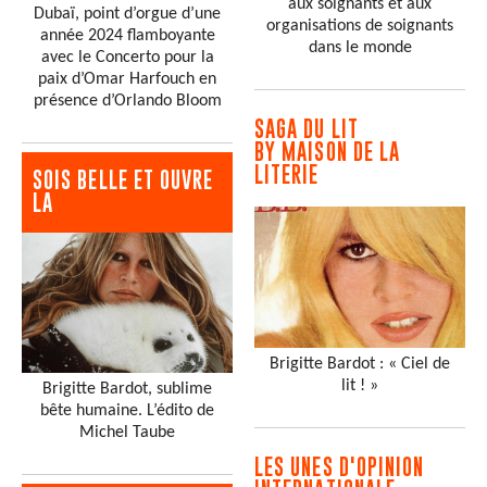
aux soignants et aux
Dubaï, point d’orgue d’une
organisations de soignants
année 2024 flamboyante
dans le monde
avec le Concerto pour la
paix d’Omar Harfouch en
présence d’Orlando Bloom
SAGA DU LIT
BY MAISON DE LA
LITERIE
SOIS BELLE ET OUVRE
LA
Brigitte Bardot : « Ciel de
lit ! »
Brigitte Bardot, sublime
bête humaine. L’édito de
Michel Taube
LES UNES D'OPINION