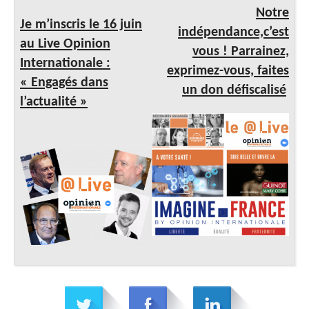
Notre
Je m’in
scris
le 16 juin
indépendance,c’est
au Live Opinion
vous ! Parrainez,
Internationale :
exprimez-vous, faites
« Engagés dans
un don défiscalisé
l’actualité »