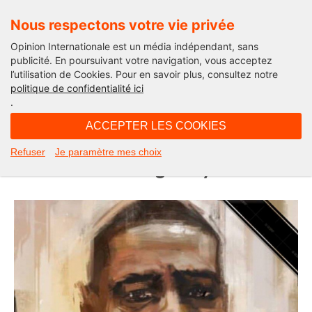
Nous respectons votre vie privée
Opinion Internationale est un média indépendant, sans
publicité. En poursuivant votre navigation, vous acceptez
l’utilisation de Cookies. Pour en savoir plus, consultez notre
International
politique de confidentialité ici
.
18H12 - mardi 9 juin 2020
ACCEPTER LES COOKIES
8 mn 45 sec de recueillement à la
Refuser
Je paramètre mes choix
mémoire de George Floyd