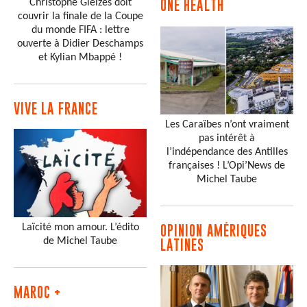
Christophe Gleizes doit
ONE HEALTH
couvrir la finale de la Coupe
du monde FIFA : lettre
ouverte à Didier Deschamps
et Kylian Mbappé !
VIVE LA FRANCE
Les Caraïbes n’ont vraiment
pas intérêt à
l’indépendance des Antilles
françaises ! L’Opi’News de
Michel Taube
Laïcité mon amour. L’édito
OPINION AMÉRIQUES
de Michel Taube
LATINES
MAROC +