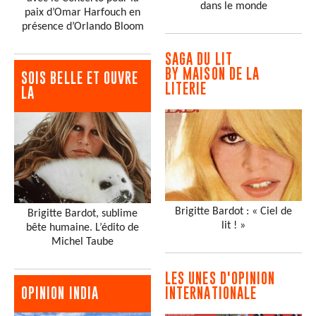
dans le monde
paix d’Omar Harfouch en
présence d’Orlando Bloom
SAGA DU LIT
BY MAISON DE LA
SOIS BELLE ET OUVRE
LITERIE
LA
Brigitte Bardot : « Ciel de
Brigitte Bardot, sublime
lit ! »
bête humaine. L’édito de
Michel Taube
LES UNES D'OPINION
INTERNATIONALE
OPINION INDIA