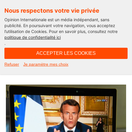
Nous respectons votre vie privée
Opinion Internationale est un média indépendant, sans
publicité. En poursuivant votre navigation, vous acceptez
l’utilisation de Cookies. Pour en savoir plus, consultez notre
Edito
politique de confidentialité ici
.
06H57 - jeudi 16 avril 2020
ACCEPTER LES COOKIES
Coronavirus : et si Macron avait
Refuser
Je paramètre mes choix
raison ? L’édito de Michel Taube