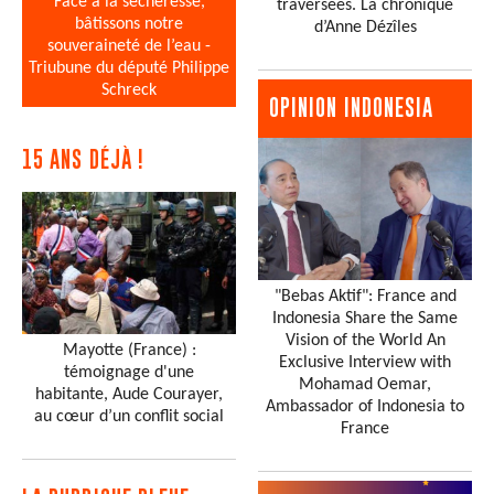
Face à la sécheresse,
traversées. La chronique
bâtissons notre
d’Anne Dézîles
souveraineté de l’eau -
Triubune du député Philippe
Schreck
OPINION INDONESIA
15 ANS DÉJÀ !
"Bebas Aktif": France and
Indonesia Share the Same
Vision of the World An
Mayotte (France) :
Exclusive Interview with
témoignage d'une
Mohamad Oemar,
habitante, Aude Courayer,
Ambassador of Indonesia to
au cœur d’un conflit social
France