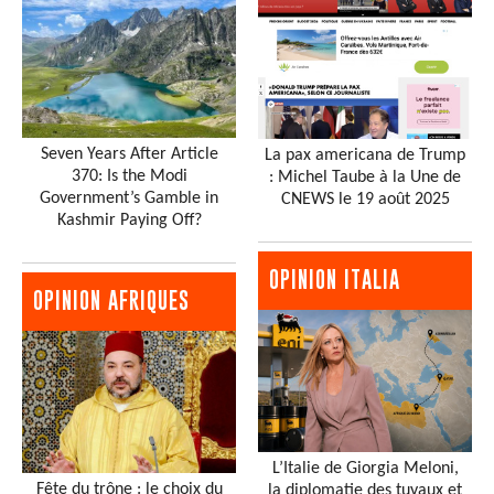
Seven Years After Article
La pax americana de Trump
370: Is the Modi
: Michel Taube à la Une de
Government’s Gamble in
CNEWS le 19 août 2025
Kashmir Paying Off?
OPINION ITALIA
OPINION AFRIQUES
L’Italie de Giorgia Meloni,
Fête du trône : le choix du
la diplomatie des tuyaux et