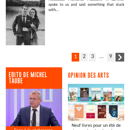
spoke to us and said something that stuck
with…
2
3
…
9
1
EDITO DE MICHEL
OPINION DES ARTS
TAUBE
Neuf livres pour un été de