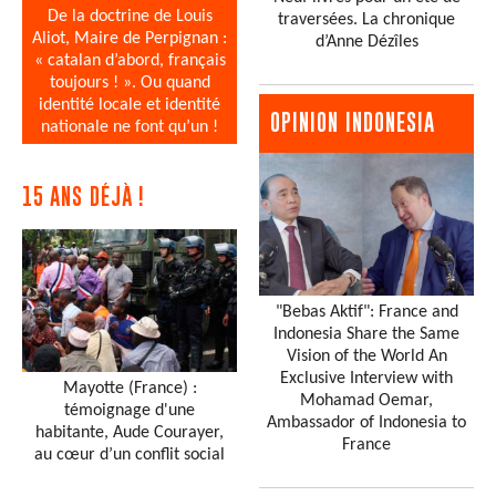
De la doctrine de Louis
traversées. La chronique
Aliot, Maire de Perpignan :
d’Anne Dézîles
« catalan d’abord, français
toujours ! ». Ou quand
identité locale et identité
OPINION INDONESIA
nationale ne font qu’un !
15 ANS DÉJÀ !
"Bebas Aktif": France and
Indonesia Share the Same
Vision of the World An
Exclusive Interview with
Mayotte (France) :
Mohamad Oemar,
témoignage d'une
Ambassador of Indonesia to
habitante, Aude Courayer,
France
au cœur d’un conflit social