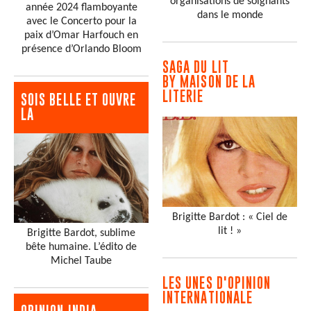
organisations de soignants
année 2024 flamboyante
dans le monde
avec le Concerto pour la
paix d’Omar Harfouch en
présence d’Orlando Bloom
SAGA DU LIT
BY MAISON DE LA
LITERIE
SOIS BELLE ET OUVRE
LA
Brigitte Bardot : « Ciel de
lit ! »
Brigitte Bardot, sublime
bête humaine. L’édito de
Michel Taube
LES UNES D'OPINION
INTERNATIONALE