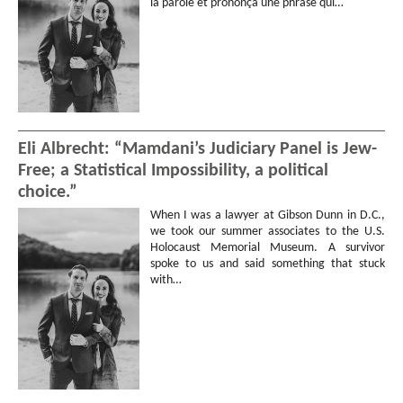
la parole et prononça une phrase qui…
Eli Albrecht: “Mamdani’s Judiciary Panel is Jew-
Free; a Statistical Impossibility, a political
choice.”
When I was a lawyer at Gibson Dunn in D.C.,
we took our summer associates to the U.S.
Holocaust Memorial Museum. A survivor
spoke to us and said something that stuck
with…