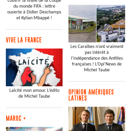
couvrir la finale de la Coupe
du monde FIFA : lettre
ouverte à Didier Deschamps
et Kylian Mbappé !
VIVE LA FRANCE
Les Caraïbes n’ont vraiment
pas intérêt à
l’indépendance des Antilles
françaises ! L’Opi’News de
Michel Taube
Laïcité mon amour. L’édito
OPINION AMÉRIQUES
de Michel Taube
LATINES
MAROC +