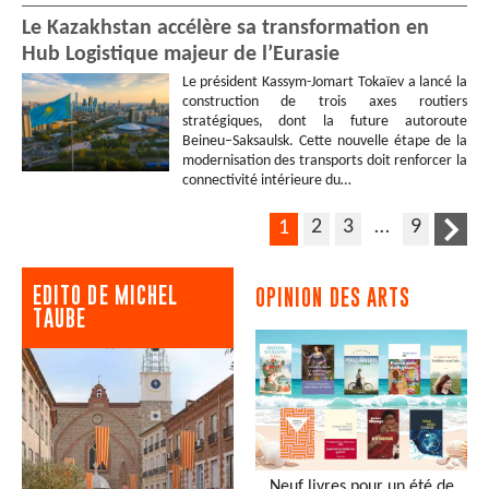
Le Kazakhstan accélère sa transformation en
Hub Logistique majeur de l’Eurasie
Le président Kassym-Jomart Tokaïev a lancé la
construction de trois axes routiers
stratégiques, dont la future autoroute
Beineu–Saksaulsk. Cette nouvelle étape de la
modernisation des transports doit renforcer la
connectivité intérieure du…
2
3
…
9
1
EDITO DE MICHEL
OPINION DES ARTS
TAUBE
Neuf livres pour un été de