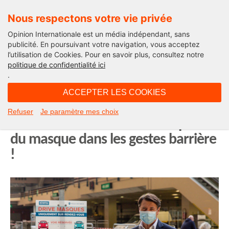
Nous respectons votre vie privée
Opinion Internationale est un média indépendant, sans
publicité. En poursuivant votre navigation, vous acceptez
l’utilisation de Cookies. Pour en savoir plus, consultez notre
Edito
politique de confidentialité ici
.
11H10 - samedi 11 avril 2020
ACCEPTER LES COOKIES
Appel à Emmanuel Macron et aux
Refuser
Je paramètre mes choix
Maires de France : mettez le port
du masque dans les gestes barrière
!