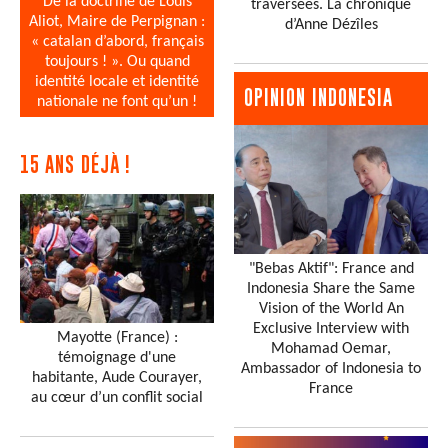
De la doctrine de Louis
traversées. La chronique
Aliot, Maire de Perpignan :
d’Anne Dézîles
« catalan d’abord, français
toujours ! ». Ou quand
identité locale et identité
OPINION INDONESIA
nationale ne font qu’un !
15 ANS DÉJÀ !
"Bebas Aktif": France and
Indonesia Share the Same
Vision of the World An
Exclusive Interview with
Mayotte (France) :
Mohamad Oemar,
témoignage d'une
Ambassador of Indonesia to
habitante, Aude Courayer,
France
au cœur d’un conflit social