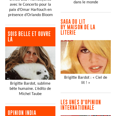
dans le monde
avec le Concerto pour la
paix d’Omar Harfouch en
présence d’Orlando Bloom
SAGA DU LIT
BY MAISON DE LA
LITERIE
SOIS BELLE ET OUVRE
LA
Brigitte Bardot : « Ciel de
lit ! »
Brigitte Bardot, sublime
bête humaine. L’édito de
Michel Taube
LES UNES D'OPINION
INTERNATIONALE
OPINION INDIA