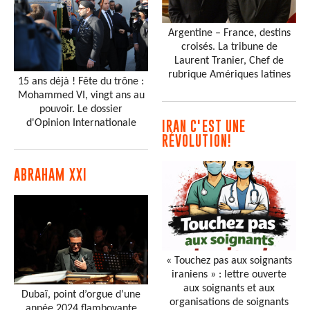
Argentine – France, destins
croisés. La tribune de
Laurent Tranier, Chef de
rubrique Amériques latines
15 ans déjà ! Fête du trône :
Mohammed VI, vingt ans au
pouvoir. Le dossier
d'Opinion Internationale
IRAN C'EST UNE
RÉVOLUTION!
ABRAHAM XXI
« Touchez pas aux soignants
iraniens » : lettre ouverte
aux soignants et aux
Dubaï, point d’orgue d’une
organisations de soignants
année 2024 flamboyante