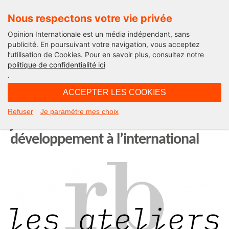
Nous respectons votre vie privée
Opinion Internationale est un média indépendant, sans
publicité. En poursuivant votre navigation, vous acceptez
l’utilisation de Cookies. Pour en savoir plus, consultez notre
International
politique de confidentialité ici
.
10H02 - lundi 27 janvier 2020
ACCEPTER LES COOKIES
Lancement des Ateliers RB le 29
Refuser
Je paramètre mes choix
janvier sur le thème du
développement à l’international