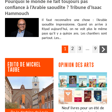
Pourquoi le monde ne fait toujours pas
confiance à l’Arabie saoudite ? Tribune d’Isaac
Hammouch
Il faut reconnaître une chose : l’Arabie
saoudite impressionne. Quand on arrive à
Riyad aujourd’hui, on ne voit plus le même
pays qu’il y a quinze ans. Les chantiers sont
partout. Les…
2
3
…
9
1
EDITO DE MICHEL
OPINION DES ARTS
TAUBE
Neuf livres pour un été de