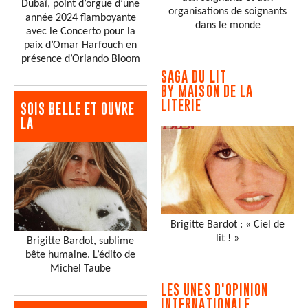
Dubaï, point d’orgue d’une
organisations de soignants
année 2024 flamboyante
dans le monde
avec le Concerto pour la
paix d’Omar Harfouch en
présence d’Orlando Bloom
SAGA DU LIT
BY MAISON DE LA
LITERIE
SOIS BELLE ET OUVRE
LA
Brigitte Bardot : « Ciel de
lit ! »
Brigitte Bardot, sublime
bête humaine. L’édito de
Michel Taube
LES UNES D'OPINION
INTERNATIONALE