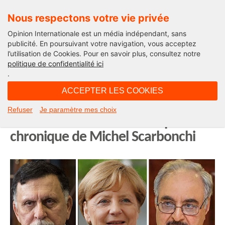
Nous respectons votre vie privée
Opinion Internationale est un média indépendant, sans
publicité. En poursuivant votre navigation, vous acceptez
l’utilisation de Cookies. Pour en savoir plus, consultez notre
International
politique de confidentialité ici
.
08H01 - dimanche 19 janvier 2020
ACCEPTER LES COOKIES
Conférence de Berlin sur la Libye :
Refuser
Je paramètre mes choix
cessez-le-feu ou accord de paix. La
chronique de Michel Scarbonchi