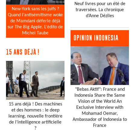
Neuf livres pour un été de
New-York sans les juifs ?
traversées. La chronique
Quand l’antisémitisme woke
d’Anne Dézîles
de Mamdani déferle déjà
sur The Big Apple. L’édito de
Michel Taube
OPINION INDONESIA
15 ANS DÉJÀ !
"Bebas Aktif": France and
Indonesia Share the Same
Vision of the World An
15 ans déjà ! Des machines
Exclusive Interview with
et des hommes : le deep
Mohamad Oemar,
learning, nouvelle frontière
Ambassador of Indonesia to
de l’intelligence artificielle
France
?