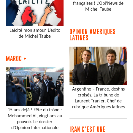
françaises ! L’Opi’News de
Michel Taube
Laïcité mon amour. L’édito
OPINION AMÉRIQUES
de Michel Taube
LATINES
MAROC +
Argentine – France, destins
croisés. La tribune de
Laurent Tranier, Chef de
rubrique Amériques latines
15 ans déjà ! Fête du trône :
Mohammed VI, vingt ans au
pouvoir. Le dossier
d'Opinion Internationale
IRAN C'EST UNE