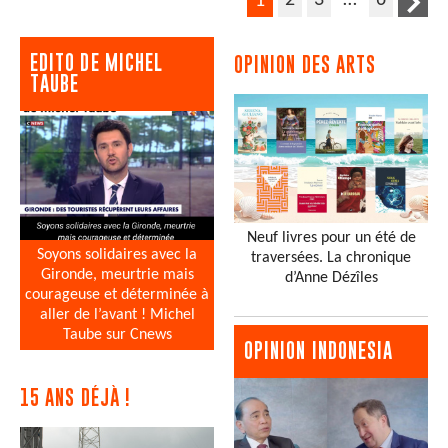
1
EDITO DE MICHEL
OPINION DES ARTS
TAUBE
Neuf livres pour un été de
Soyons solidaires avec la
traversées. La chronique
Gironde, meurtrie mais
d’Anne Dézîles
courageuse et déterminée à
aller de l’avant ! Michel
Taube sur Cnews
OPINION INDONESIA
15 ANS DÉJÀ !