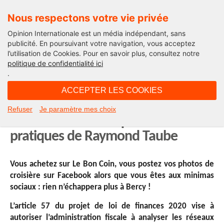
Nous respectons votre vie privée
Opinion Internationale est un média indépendant, sans
publicité. En poursuivant votre navigation, vous acceptez
l’utilisation de Cookies. Pour en savoir plus, consultez notre
Droits pratiques
politique de confidentialité ici
.
07H00 - jeudi 3 octobre 2019
ACCEPTER LES COOKIES
La CNIL contre le fisc : David contre
Refuser
Je paramètre mes choix
Goliath ? La chronique droits
pratiques de Raymond Taube
Vous achetez sur Le Bon Coin, vous postez vos photos de
croisière sur Facebook alors que vous êtes aux minimas
sociaux : rien n’échappera plus à Bercy !
L’article 57 du projet de loi de finances 2020 vise à
autoriser l’administration fiscale à analyser les réseaux