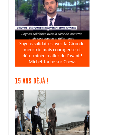
Soyons solidaires avec la Gironde,
meurtrie mais courageuse et
déterminée à aller de l’avant !
Michel Taube sur Cnews
15 ANS DÉJÀ !