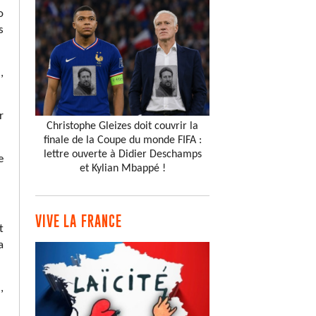
o
s
,
r
Christophe Gleizes doit couvrir la
finale de la Coupe du monde FIFA :
lettre ouverte à Didier Deschamps
e
et Kylian Mbappé !
VIVE LA FRANCE
t
a
,