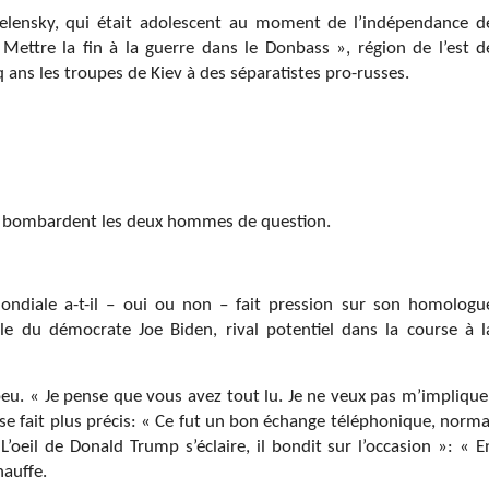
Zelensky, qui était adolescent au moment de l’indépendance d
 Mettre la fin à la guerre dans le Donbass », région de l’est d
 ans les troupes de Kiev à des séparatistes pro-russes.
se, bombardent les deux hommes de question.
ondiale a-t-il – oui ou non – fait pression sur son homologu
lle du démocrate Joe Biden, rival potentiel dans la course à l
 peu. « Je pense que vous avez tout lu. Je ne veux pas m’implique
il se fait plus précis: « Ce fut un bon échange téléphonique, norma
L’oeil de Donald Trump s’éclaire, il bondit sur l’occasion »: « E
hauffe.