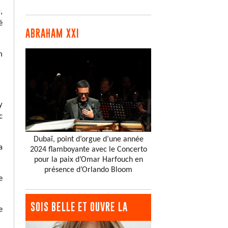
,
é
ABRAHAM XXI
n
y
c
Dubaï, point d’orgue d’une année
a
2024 flamboyante avec le Concerto
pour la paix d’Omar Harfouch en
présence d’Orlando Bloom
e
SOIS BELLE ET OUVRE LA
e