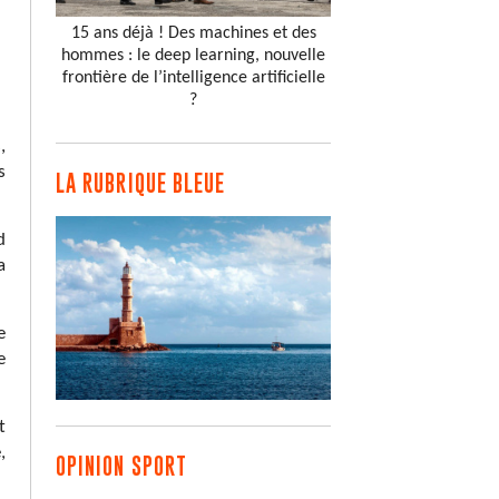
15 ans déjà ! Des machines et des
hommes : le deep learning, nouvelle
frontière de l’intelligence artificielle
?
,
s
LA RUBRIQUE BLEUE
d
a
e
e
t
,
OPINION SPORT