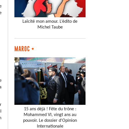
e
e
Laïcité mon amour. L’édito de
Michel Taube
MAROC +
e
a
r
15 ans déjà ! Fête du trône :
l
Mohammed VI, vingt ans au
n
pouvoir. Le dossier d'Opinion
Internationale