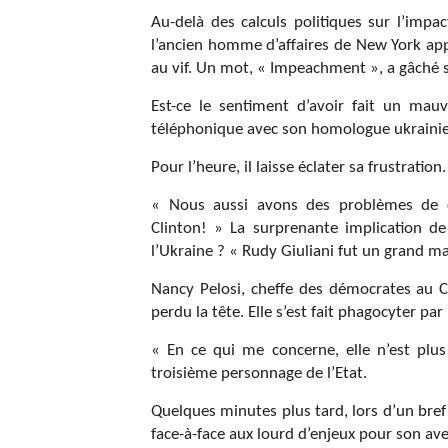
Au-delà des calculs politiques sur l’impa
l’ancien homme d’affaires de New York app
au vif. Un mot, « Impeachment », a gâché sa
Est-ce le sentiment d’avoir fait un mau
téléphonique avec son homologue ukrainien 
Pour l’heure, il laisse éclater sa frustration.
« Nous aussi avons des problèmes de co
Clinton! » La surprenante implication d
l’Ukraine ? « Rudy Giuliani fut un grand mair
Nancy Pelosi, cheffe des démocrates au Co
perdu la tête. Elle s’est fait phagocyter par
« En ce qui me concerne, elle n’est plus
troisième personnage de l’Etat.
Quelques minutes plus tard, lors d’un bre
face-à-face aux lourd d’enjeux pour son ave