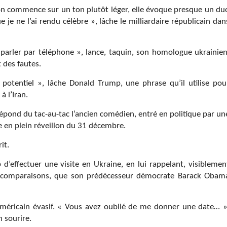
ion commence sur un ton plutôt léger, elle évoque presque un du
 je ne l’ai rendu célèbre », lâche le milliardaire républicain dan
parler par téléphone », lance, taquin, son homologue ukrainien
 des fautes.
potentiel », lâche Donald Trump, une phrase qu’il utilise pou
 l’Iran.
», répond du tac-au-tac l’ancien comédien, entré en politique par un
e en plein réveillon du 31 décembre.
it.
’effectuer une visite en Ukraine, en lui rappelant, visiblemen
ux comparaisons, que son prédécesseur démocrate Barack Obam
 américain évasif. « Vous avez oublié de me donner une date… »
 sourire.