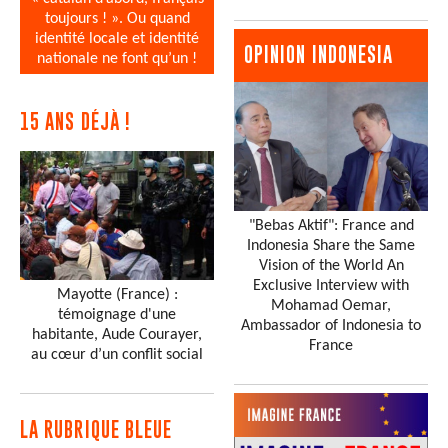
toujours ! ». Ou quand
identité locale et identité
OPINION INDONESIA
nationale ne font qu’un !
15 ANS DÉJÀ !
"Bebas Aktif": France and
Indonesia Share the Same
Vision of the World An
Exclusive Interview with
Mayotte (France) :
Mohamad Oemar,
témoignage d'une
Ambassador of Indonesia to
habitante, Aude Courayer,
France
au cœur d’un conflit social
LA RUBRIQUE BLEUE