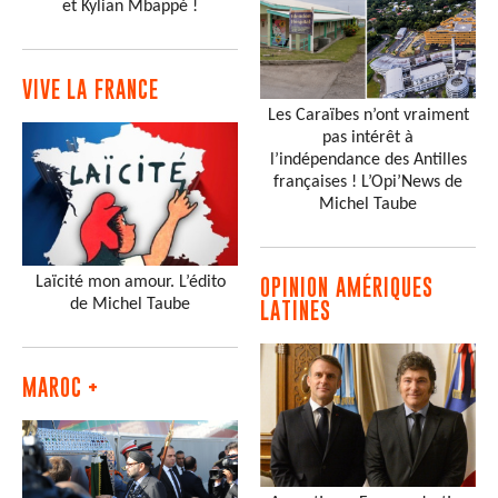
et Kylian Mbappé !
VIVE LA FRANCE
Les Caraïbes n’ont vraiment
pas intérêt à
l’indépendance des Antilles
françaises ! L’Opi’News de
Michel Taube
Laïcité mon amour. L’édito
OPINION AMÉRIQUES
de Michel Taube
LATINES
MAROC +