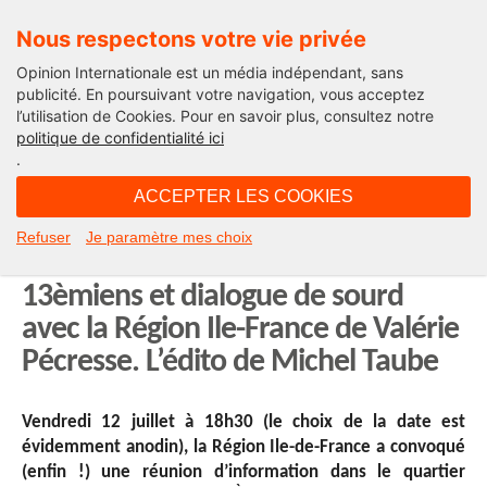
Nous respectons votre vie privée
Opinion Internationale est un média indépendant, sans
publicité. En poursuivant votre navigation, vous acceptez
l’utilisation de Cookies. Pour en savoir plus, consultez notre
Edito
politique de confidentialité ici
.
07H30 - jeudi 18 juillet 2019
ACCEPTER LES COOKIES
Un centre pour SDF de trop dans le
Refuser
Je paramètre mes choix
13ème : violences verbales avec les
13èmiens et dialogue de sourd
avec la Région Ile-France de Valérie
Pécresse. L’édito de Michel Taube
Vendredi 12 juillet à 18h30 (le choix de la date est
évidemment anodin), la Région Ile-de-France a convoqué
(enfin !) une réunion d’information dans le quartier