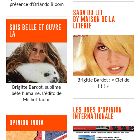
présence d’Orlando Bloom
SAGA DU LIT
BY MAISON DE LA
LITERIE
SOIS BELLE ET OUVRE
LA
Brigitte Bardot : « Ciel de
lit ! »
Brigitte Bardot, sublime
bête humaine. L’édito de
Michel Taube
LES UNES D'OPINION
INTERNATIONALE
OPINION INDIA