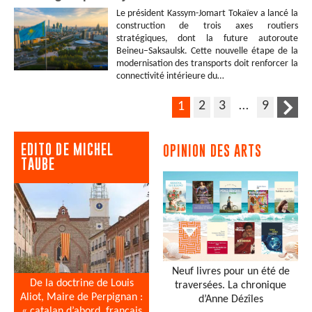
Le président Kassym-Jomart Tokaïev a lancé la
construction de trois axes routiers
stratégiques, dont la future autoroute
Beineu–Saksaulsk. Cette nouvelle étape de la
modernisation des transports doit renforcer la
connectivité intérieure du…
2
3
…
9
1
EDITO DE MICHEL
OPINION DES ARTS
TAUBE
Neuf livres pour un été de
De la doctrine de Louis
traversées. La chronique
Aliot, Maire de Perpignan :
d’Anne Dézîles
« catalan d’abord, français