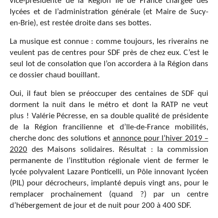
vice-présidente de la Région Ile de France chargée des
lycées et de l’administration générale (et Maire de Sucy-
en-Brie), est restée droite dans ses bottes.
La musique est connue : comme toujours, les riverains ne
veulent pas de centres pour SDF près de chez eux. C’est le
seul lot de consolation que l’on accordera à la Région dans
ce dossier chaud bouillant.
Oui, il faut bien se préoccuper des centaines de SDF qui
dorment la nuit dans le métro et dont la RATP ne veut
plus ! Valérie Pécresse, en sa double qualité de présidente
de la Région francilienne et d’Ile-de-France mobilités,
cherche donc des solutions et
annonce pour l’hiver 2019 –
2020
des Maisons solidaires. Résultat : la commission
permanente de l’institution régionale vient de fermer le
lycée polyvalent Lazare Ponticelli, un Pôle innovant lycéen
(PIL) pour décrocheurs, implanté depuis vingt ans, pour le
remplacer prochainement (quand ?) par un centre
d’hébergement de jour et de nuit pour 200 à 400 SDF.