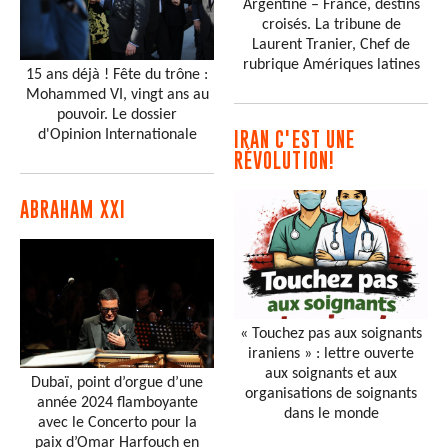
Argentine – France, destins
croisés. La tribune de
Laurent Tranier, Chef de
rubrique Amériques latines
15 ans déjà ! Fête du trône :
Mohammed VI, vingt ans au
pouvoir. Le dossier
d'Opinion Internationale
IRAN C'EST UNE
RÉVOLUTION!
ABRAHAM XXI
« Touchez pas aux soignants
iraniens » : lettre ouverte
aux soignants et aux
Dubaï, point d’orgue d’une
organisations de soignants
année 2024 flamboyante
dans le monde
avec le Concerto pour la
paix d’Omar Harfouch en