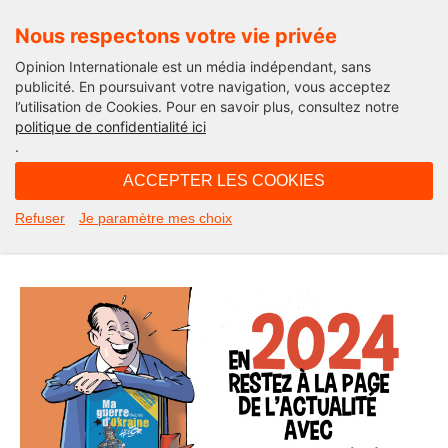
Nous respectons votre vie privée
Opinion Internationale est un média indépendant, sans
publicité. En poursuivant votre navigation, vous acceptez
l’utilisation de Cookies. Pour en savoir plus, consultez notre
Décideurs engagés
politique de confidentialité ici
.
07H36 - mercredi 24 avril 2019
ACCEPTER LES COOKIES
« Notre indépendance, c’est vous !
Refuser
Je paramètre mes choix
» L’édito de Michel Taube