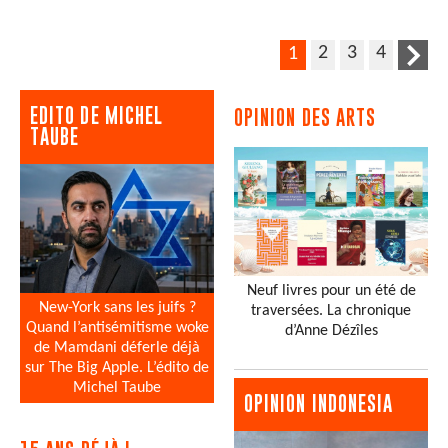
2
3
4
1
EDITO DE MICHEL
OPINION DES ARTS
TAUBE
Neuf livres pour un été de
New-York sans les juifs ?
traversées. La chronique
Quand l’antisémitisme woke
d’Anne Dézîles
de Mamdani déferle déjà
sur The Big Apple. L’édito de
Michel Taube
OPINION INDONESIA