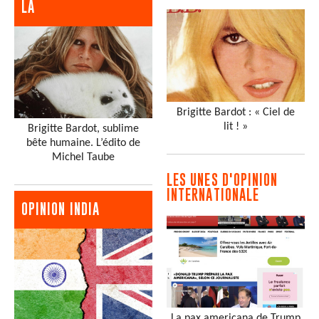
LA
Brigitte Bardot : « Ciel de
lit ! »
Brigitte Bardot, sublime
bête humaine. L’édito de
Michel Taube
LES UNES D'OPINION
INTERNATIONALE
OPINION INDIA
La pax americana de Trump