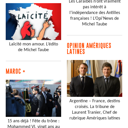
Les Caraïbes n’ont vraiment
pas intérêt à
l’indépendance des Antilles
françaises ! L’Opi’News de
Michel Taube
Laïcité mon amour. L’édito
OPINION AMÉRIQUES
de Michel Taube
LATINES
MAROC +
Argentine – France, destins
croisés. La tribune de
Laurent Tranier, Chef de
rubrique Amériques latines
15 ans déjà ! Fête du trône :
Mohammed VI, vingt ans au