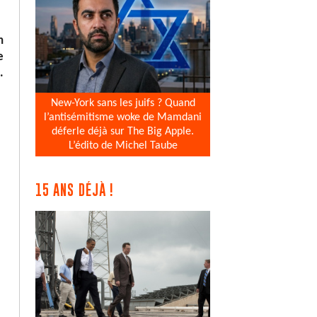
n
e
.
New-York sans les juifs ? Quand
l’antisémitisme woke de Mamdani
déferle déjà sur The Big Apple.
L’édito de Michel Taube
15 ANS DÉJÀ !