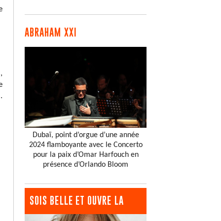
e
ABRAHAM XXI
,
e
.
Dubaï, point d’orgue d’une année
2024 flamboyante avec le Concerto
pour la paix d’Omar Harfouch en
présence d’Orlando Bloom
SOIS BELLE ET OUVRE LA