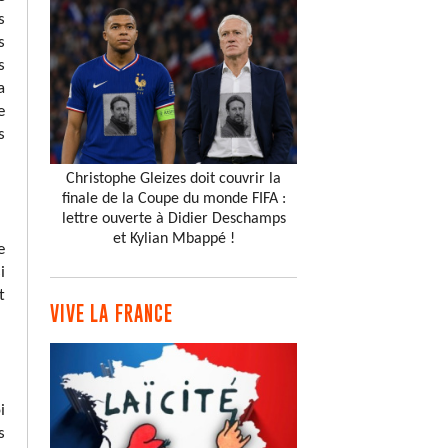
s
s
s
a
e
s
Christophe Gleizes doit couvrir la
finale de la Coupe du monde FIFA :
lettre ouverte à Didier Deschamps
et Kylian Mbappé !
e
i
t
VIVE LA FRANCE
i
s