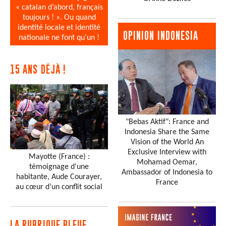
« catalan d’abord, français
toujours ! ». Ou quand
identité locale et identité
OPINION INDONESIA
nationale ne font qu’un !
15 ANS DÉJÀ !
"Bebas Aktif": France and
Indonesia Share the Same
Vision of the World An
Exclusive Interview with
Mayotte (France) :
Mohamad Oemar,
témoignage d'une
Ambassador of Indonesia to
habitante, Aude Courayer,
France
au cœur d’un conflit social
LA RUBRIQUE BLEUE