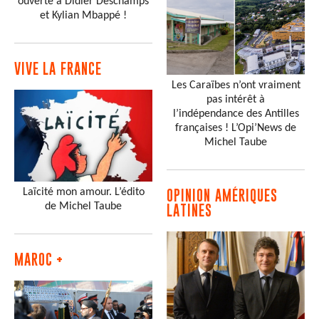
ouverte à Didier Deschamps
et Kylian Mbappé !
VIVE LA FRANCE
Les Caraïbes n’ont vraiment
pas intérêt à
l’indépendance des Antilles
françaises ! L’Opi’News de
Michel Taube
Laïcité mon amour. L’édito
OPINION AMÉRIQUES
de Michel Taube
LATINES
MAROC +