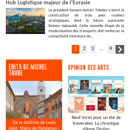
Hub Logistique majeur de l’Eurasie
Le président Kassym-Jomart Tokaïev a lancé la
construction de trois axes routiers
stratégiques, dont la future autoroute
Beineu–Saksaulsk. Cette nouvelle étape de la
modernisation des transports doit renforcer la
connectivité intérieure du…
2
3
…
9
1
EDITO DE MICHEL
OPINION DES ARTS
TAUBE
Neuf livres pour un été de
De la doctrine de Louis
traversées. La chronique
Aliot, Maire de Perpignan :
d’Anne Dézîles