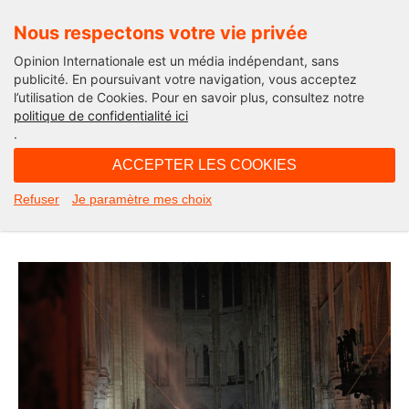
Nous respectons votre vie privée
Opinion Internationale est un média indépendant, sans
publicité. En poursuivant votre navigation, vous acceptez
l’utilisation de Cookies. Pour en savoir plus, consultez notre
Edito
politique de confidentialité ici
.
07H21 - mardi 16 avril 2019
ACCEPTER LES COOKIES
Rebâtir Notre-Dame de France.
Refuser
Je paramètre mes choix
L’édito de Michel Taube