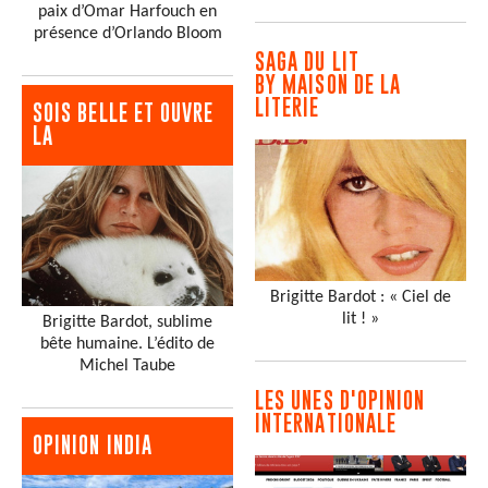
paix d’Omar Harfouch en
présence d’Orlando Bloom
SAGA DU LIT
BY MAISON DE LA
LITERIE
SOIS BELLE ET OUVRE
LA
Brigitte Bardot : « Ciel de
lit ! »
Brigitte Bardot, sublime
bête humaine. L’édito de
Michel Taube
LES UNES D'OPINION
INTERNATIONALE
OPINION INDIA