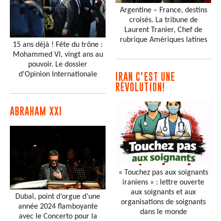
Argentine – France, destins
croisés. La tribune de
Laurent Tranier, Chef de
rubrique Amériques latines
15 ans déjà ! Fête du trône :
Mohammed VI, vingt ans au
pouvoir. Le dossier
d'Opinion Internationale
IRAN C'EST UNE
RÉVOLUTION!
ABRAHAM XXI
« Touchez pas aux soignants
iraniens » : lettre ouverte
aux soignants et aux
Dubaï, point d’orgue d’une
organisations de soignants
année 2024 flamboyante
dans le monde
avec le Concerto pour la