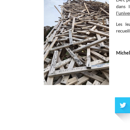
L’Arc p
dans l
l’unive
Les le
recueil
Michel