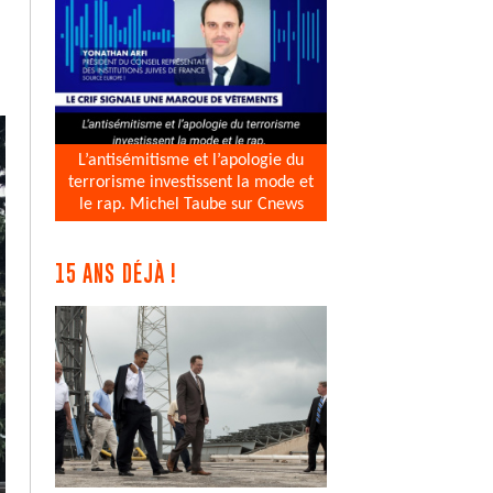
L’antisémitisme et l’apologie du
terrorisme investissent la mode et
le rap. Michel Taube sur Cnews
15 ANS DÉJÀ !