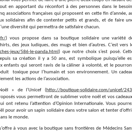
 tout en apportant du réconfort à des personnes dans le besoin
nq associations françaises qui proposent en cette fin d’année, a
x solidaires afin de contenter petits et grands, et de faire un
’une diversité qui permettra de satisfaire chacun.
fr/
) vous propose dans sa boutique solidaire une variété d
irts, des jeux ludiques, des mugs et bien d’autres. C’est vers l
uches-jeux/586-le-panda.html
) que notre choix s’est posé. Cett
uis sa création il y a 50 ans, est symbolique puisqu’elle es
x enfants qui seront ravis de la câliner à volonté, et le pourron
roduit toxique pour l’humain et son environnement. Un cadea
ement les actions de l’association.
Noël » de l’Unicef (
http://boutique-solidaire.com/unicef/243
proposés vous permettront de sublimer votre noël et vos cadeaux
ui ont retenu l’attention d’Opinion Internationale. Vous pourre
 pour avoir un sapin solidaire dans votre salon et tenter d’offri
dans le monde.
s’offre à vous avec la boutique sans frontières de Médecins San