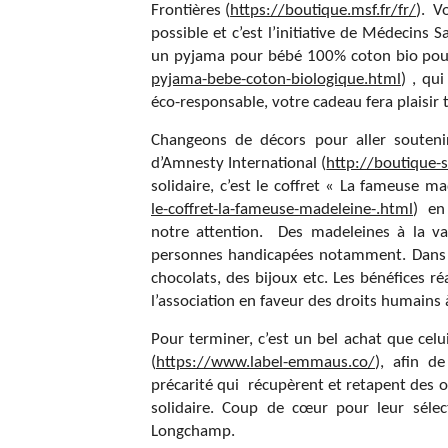
Frontières (
https://boutique.msf.fr/fr/
). V
possible et c’est l’initiative de Médecins 
un pyjama pour bébé 100% coton bio pour
pyjama-bebe-coton-biologique.html
) , qu
éco-responsable, votre cadeau fera plaisir
Changeons de décors pour aller souteni
d’Amnesty International (
http://boutique-
solidaire, c’est le coffret « La fameuse ma
le-coffret-la-fameuse-madeleine-.html
) en
notre attention. Des madeleines à la va
personnes handicapées notamment. Dans la
chocolats, des bijoux etc. Les bénéfices r
l’association en faveur des droits humains 
Pour terminer, c’est un bel achat que cel
(
https://www.label-emmaus.co/
), afin d
précarité qui récupèrent et retapent des o
solidaire. Coup de cœur pour leur sélec
Longchamp.