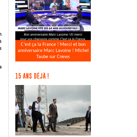
n
s
C’est ça la France ! Merci et bon
s
anniversaire Marc Lavoine ! Michel
Taube sur Cnews
a
15 ANS DÉJÀ !