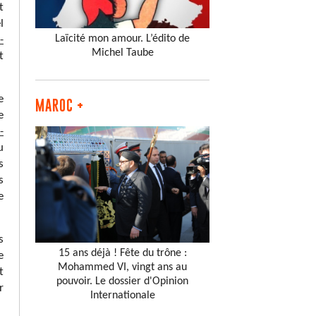
t
l
Laïcité mon amour. L’édito de
-
Michel Taube
t
e
MAROC +
e
-
u
s
s
e
s
15 ans déjà ! Fête du trône :
e
Mohammed VI, vingt ans au
t
pouvoir. Le dossier d'Opinion
r
Internationale