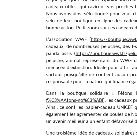
cadeaux utiles, qui raviront vos proches
Nous avons ainsi sélectionné pour vous ci
sein de leur boutique en ligne des cadeau
bonne action. Petit zoom sur ces cadeaux d
L’association WWF (
https://boutique.wwf.
cadeaux, de nombreuses peluches, des t-sh
panda assis (
https://boutique.wwf.fr/pel
peluche, animal représentant du WWF dep
menacée d’extinction. Idéale pour offrir au
surtout puisqu’elle ne contient aucun p
responsable pour la nature qui finance égal
Dans la boutique solidaire « Fêtons 
f%C3%AAtons-no%C3%ABl
), les cadeaux 
Ainsi, ce sont les papier-cadeau UNICEF q
également les agrémenter de boules de Noël
un avenir meilleur à un enfant défavorisé 
Une troisième idée de cadeaux solidaires 