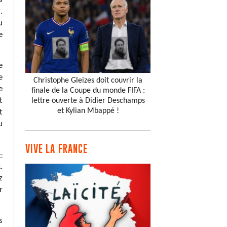
.
u
e
e
e
Christophe Gleizes doit couvrir la
e
finale de la Coupe du monde FIFA :
t
lettre ouverte à Didier Deschamps
et Kylian Mbappé !
t
u
VIVE LA FRANCE
-
.
z
r
s