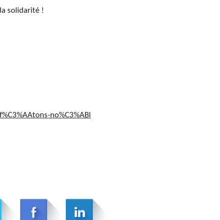
la solidarité !
43-f%C3%AAtons-no%C3%ABl