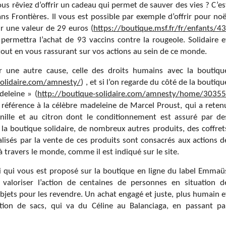
ous rêviez d’offrir un cadeau qui permet de sauver des vies ? C’es
Sans Frontières. Il vous est possible par exemple d’offrir pour noë
 une valeur de 29 euros (
https://boutique.msf.fr/fr/enfants/43
i permettra l’achat de 93 vaccins contre la rougeole. Solidaire e
 tout en vous rassurant sur vos actions au sein de ce monde.
r une autre cause, celle des droits humains avec la boutiqu
solidaire.com/amnesty/
) , et si l’on regarde du côté de la boutiqu
deleine » (
http://boutique-solidaire.com/amnesty/home/30355
 référence à la célèbre madeleine de Marcel Proust, qui a reten
nille et au citron dont le conditionnement est assuré par de
 boutique solidaire, de nombreux autres produits, des coffret
éalisés par la vente de ces produits sont consacrés aux actions d
à travers le monde, comme il est indiqué sur le site.
ui qui vous est proposé sur la boutique en ligne du label Emmaü
e valoriser l’action de centaines de personnes en situation d
bjets pour les revendre. Un achat engagé et juste, plus humain e
tion de sacs, qui va du Céline au Balanciaga, en passant pa