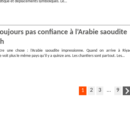
stique et déplacements symboliques. Le…
oujours pas confiance à l’Arabie saoudite
ch
ître une chose : l’Arabie saoudite impressionne. Quand on arrive à Riya
e voit plus le même pays qu’il y a quinze ans. Les chantiers sont partout. Les…
2
3
…
9
1