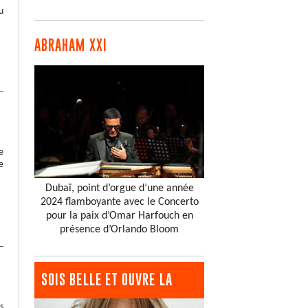
u
ABRAHAM XXI
e
e
Dubaï, point d’orgue d’une année
2024 flamboyante avec le Concerto
pour la paix d’Omar Harfouch en
présence d’Orlando Bloom
SOIS BELLE ET OUVRE LA
s