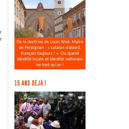
r
e
De la doctrine de Louis Aliot, Maire
de Perpignan : « catalan d’abord,
français toujours ! ». Ou quand
identité locale et identité nationale
ne font qu’un !
15 ANS DÉJÀ !