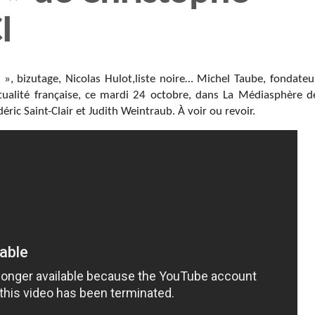
I
», bizutage, Nicolas Hulot,liste noire… Michel Taube, fondateu
ualité française, ce mardi 24 octobre, dans
La Médiasphère
d
ric Saint-Clair et Judith Weintraub. À voir ou revoir.