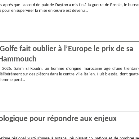
s après que l’accord de paix de Dayton a mis fin à la guerre de Bosnie, le burea
éé pour en superviser la mise en œuvre est devenu…
olfe fait oublier à l’Europe le prix de sa
ac Hammouch
2026. Salim El Koudri, un homme d’origine marocaine âgé d’une trentain
élibérément sur des piétons dans le centre-ville italien. Huit blessés, dont quatr
e femme perd…
ologique pour répondre aux enjeux
ique régional 2026 s’ouvre à Astana, réunissant 15 nations et de nombreuse