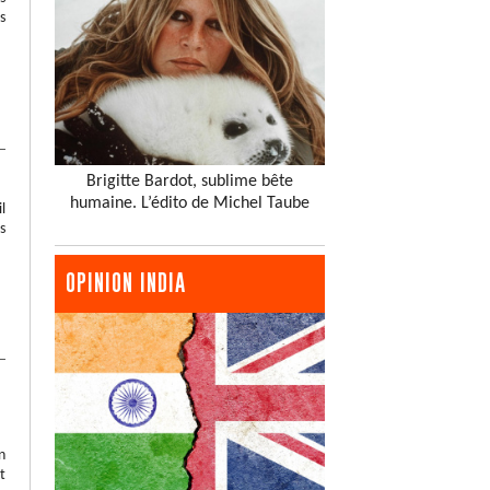
s
Brigitte Bardot, sublime bête
humaine. L’édito de Michel Taube
l
s
OPINION INDIA
n
t