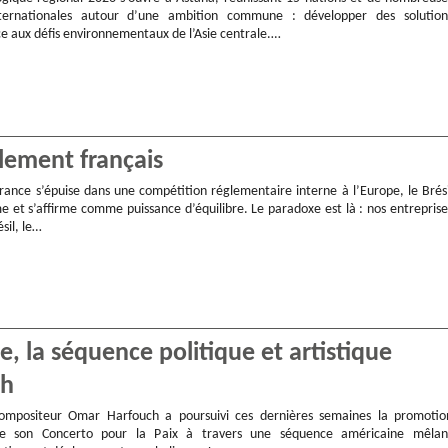
nternationales autour d’une ambition commune : développer des solution
ce aux défis environnementaux de l’Asie centrale.…
glement français
rance s’épuise dans une compétition réglementaire interne à l’Europe, le Brési
e et s’affirme comme puissance d’équilibre. Le paradoxe est là : nos entreprise
sil, le…
 la séquence politique et artistique
ch
compositeur Omar Harfouch a poursuivi ces dernières semaines la promotio
 de son Concerto pour la Paix à travers une séquence américaine mêlan