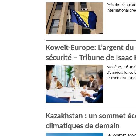
Près de trente an
international cr
Koweït-Europe: L’argent du G
sécurité – Tribune de Isa
Modène, 16 mai 
d’années, fonce d
grièvement. Un
Kazakhstan : un sommet éc
climatiques de demain
Le Sommet écolog