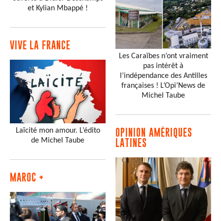
et Kylian Mbappé !
VIVE LA FRANCE
Les Caraïbes n’ont vraiment
pas intérêt à
l’indépendance des Antilles
françaises ! L’Opi’News de
Michel Taube
Laïcité mon amour. L’édito
OPINION AMÉRIQUES
de Michel Taube
LATINES
MAROC +