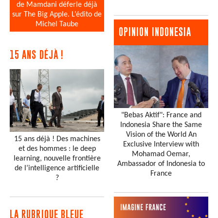
de Mamdani déferle déjà
sur The Big Apple. L’édito de
Michel Taube
OPINION INDONESIA
15 ANS DÉJÀ !
"Bebas Aktif": France and
Indonesia Share the Same
Vision of the World An
15 ans déjà ! Des machines
Exclusive Interview with
et des hommes : le deep
Mohamad Oemar,
learning, nouvelle frontière
Ambassador of Indonesia to
de l’intelligence artificielle
France
?
LA RUBRIQUE BLEUE