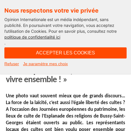
Nous respectons votre vie privée
Opinion Internationale est un média indépendant, sans
publicité. En poursuivant votre navigation, vous acceptez
l’utilisation de Cookies. Pour en savoir plus, consultez notre
International
politique de confidentialité ici
.
12H18 - lundi 19 septembre 2016
ACCEPTER LES COOKIES
La photo de la semaine :
Refuser
Je paramètre mes choix
« Notre patrimoine, c’est le mieux
vivre ensemble ! »
Une photo vaut souvent mieux que de grands discours…
La force de la laïcité, c’est aussi l’égale liberté des cultes ?
A l’occasion des Journées européennes du patrimoine, les
lieux de culte de l’Esplanade des religions de Bussy-Saint-
Georges étaient ouverts au public. Les représentants
locaux des cultes ont bien voulu poser ensemble pour