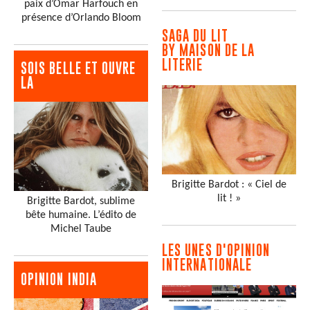
paix d’Omar Harfouch en
présence d’Orlando Bloom
SAGA DU LIT
BY MAISON DE LA
LITERIE
SOIS BELLE ET OUVRE
LA
Brigitte Bardot : « Ciel de
lit ! »
Brigitte Bardot, sublime
bête humaine. L’édito de
Michel Taube
LES UNES D'OPINION
INTERNATIONALE
OPINION INDIA