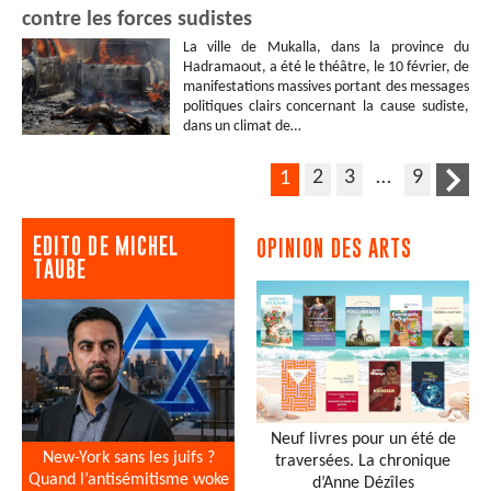
contre les forces sudistes
La ville de Mukalla, dans la province du
Hadramaout, a été le théâtre, le 10 février, de
manifestations massives portant des messages
politiques clairs concernant la cause sudiste,
dans un climat de…
2
3
…
9
1
EDITO DE MICHEL
OPINION DES ARTS
TAUBE
Neuf livres pour un été de
New-York sans les juifs ?
traversées. La chronique
Quand l’antisémitisme woke
d’Anne Dézîles