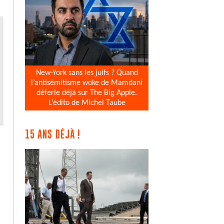
New-York sans les juifs ? Quand
l’antisémitisme woke de Mamdani
déferle déjà sur The Big Apple.
L’édito de Michel Taube
15 ANS DÉJÀ !