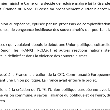
emier ministre Cameron a décidé de réduire malgré lui la Grande
et l’Irlande du Nord. L’Ecosse va probablement quitter bientôt l
’Union européenne, épuisée par un processus de complexification
eunes, de vengeance insidieuse des souverainetés qui pourtant l
t ceux qui voulaient depuis le début une Union politique, culturelle
Sinon, les FRANXIT, POLOXIT et autres réactions nationaliste
lin définitif et dans la violence des souverainismes.
posé à la France la création de la CED, Communauté Européenn
nt une Union politique. La France avait enterré le projet.
lons à la création de l’UPE, l’Union politique européenne avec l
e vision commune, à savoir l’alliance du politique et de l’euro, d
éen.