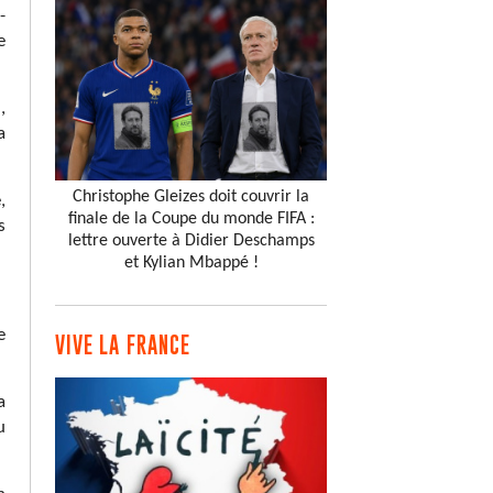
-
e
,
a
Christophe Gleizes doit couvrir la
,
finale de la Coupe du monde FIFA :
s
lettre ouverte à Didier Deschamps
et Kylian Mbappé !
e
VIVE LA FRANCE
a
u