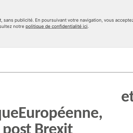
, sans publicité. En poursuivant votre navigation, vous accepte
nsultez notre
politique de confidentialité ici
.
INTERNATIONAL
EN 360°
oxit e
queEuropéenne,
 post Brexit