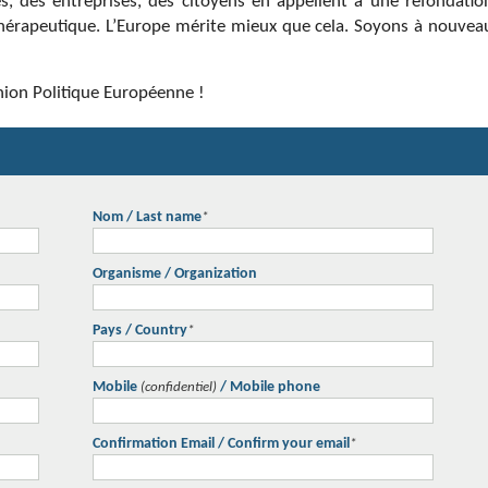
es, des entreprises, des citoyens en appellent à une refondatio
hérapeutique. L’Europe mérite mieux que cela. Soyons à nouvea
Union Politique Européenne !
Nom / Last name
*
Organisme / Organization
Pays / Country
*
Mobile
/ Mobile phone
(confidentiel)
Confirmation Email / Confirm your email
*