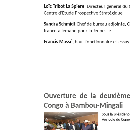
Loïc Tribot La Spiere
, Directeur général du 
Centre d’Etude Prospective Stratégique
Sandra Schmidt
Chef de bureau adjointe, O
franco-allemand pour la Jeunesse
Francis Massé
, haut-fonctionnaire et essay
Marie-Christine Rouvière
, sociologue,
Montpellier
Jean-Bernard GRAMUNT
, Responsable
international pour Afrique, Amérique Latin
Balkans, Pacifique, Russie, Ukraine et CEI. 
en TIC et pôles de compétitivité.
Ouverture de la deuxième
Dominique Stucki
, Avocat
Congo à Bambou-Mingali
Michel Kaluszynski
, Réfèrent haute baron
Sous la présidenc
Cooperative politique Lebiencommun
Agricole du Congo