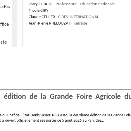
Lorry
GIRARD
-
Professeure
- Éducation nationale
CEPS,
Nicole
CIRY
Claude
CELLIER
- C DEV INTERNATIONAL
Jean-Pierre
PHELOUZAT
-
Retraité
ffice
iste
e,
Expert
 édition de la Grande Foire Agricole d
ne
e du Chef de l’État Denis Sassou N’Guesso, la deuxième édition de la Grande Foir
 a ouvert officiellement ses portes ce 5 août 2026 au Parc des…