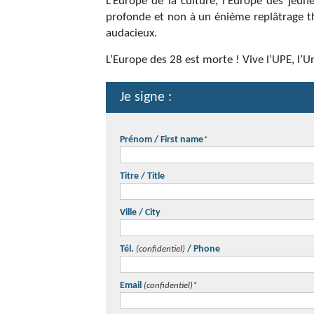
L’Europe de la culture, l’Europe des jeun
profonde et non à un énième replâtrage t
audacieux.
L’Europe des 28 est morte ! Vive l’UPE, l’
Je signe :
Prénom / First name
*
Titre / Title
Ville / City
Tél.
/ Phone
(confidentiel)
Email
(confidentiel)
*