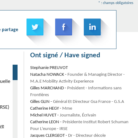
* : champs obligatoires
e partage
Ont signé / Have signed
Stephanie
PREUVOT
Natacha
NOWACK
-
Founder & Managing Director
-
uelle
M.A.E Mobility Activity Experience
Gilles
MARCHAND
-
Président
- Informations sans
Frontières
Gilles
GLIN
-
Général Et Directeur Gsa France
- G.S.A
IRSE)
Catherine
HEGY
-
Mme
Michel
HUVET
-
Journaliste, Écrivain
Catherine
LEON
-
Présidente Institut Robert Schuman
ve
Pour L'europe
- IRSE
Jacques
CLERGEOT
-
Dr
- Directeur décole