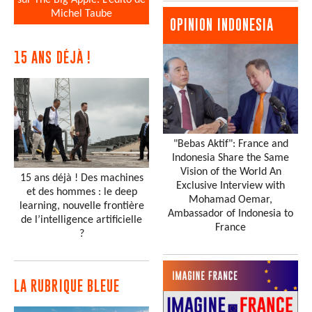
Michel Taube
OPINION INDONESIA
15 ANS DÉJÀ !
"Bebas Aktif": France and
Indonesia Share the Same
Vision of the World An
15 ans déjà ! Des machines
Exclusive Interview with
et des hommes : le deep
Mohamad Oemar,
learning, nouvelle frontière
Ambassador of Indonesia to
de l’intelligence artificielle
France
?
LA RUBRIQUE BLEUE