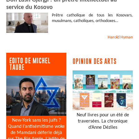
service du Kosovo
Prêtre catholique de tous les Kosovars,
musulmans, catholiques, orthodoxes…
Harold
Hyman
EDITO DE MICHEL
OPINION DES ARTS
TAUBE
Neuf livres pour un été de
New-York sans les juifs ?
traversées. La chronique
Quand l’antisémitisme woke
d’Anne Dézîles
de Mamdani déferle déjà
sur The Big Apple. L’édito de