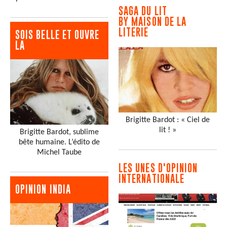
SAGA DU LIT
BY MAISON DE LA
LITERIE
SOIS BELLE ET OUVRE
LA
Brigitte Bardot : « Ciel de
lit ! »
Brigitte Bardot, sublime
bête humaine. L’édito de
Michel Taube
LES UNES D'OPINION
INTERNATIONALE
OPINION INDIA