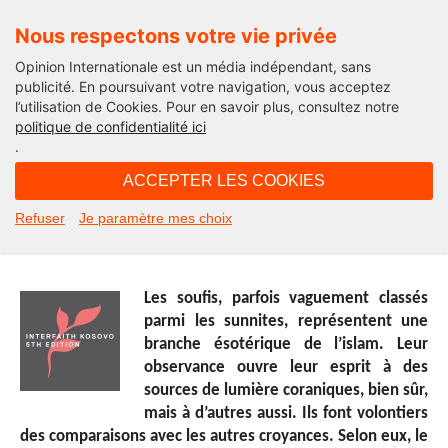
Nous respectons votre vie privée
Opinion Internationale est un média indépendant, sans
publicité. En poursuivant votre navigation, vous acceptez
l’utilisation de Cookies. Pour en savoir plus, consultez notre
Interfaith Kosovo 2016
politique de confidentialité ici
.
17H16 - lundi 30 mai 2016
ACCEPTER LES COOKIES
Lulzim Shehu, chef de l’Union des
Refuser
Je paramètre mes choix
Tarikat du Kosovo
Les soufis, parfois vaguement classés
parmi les sunnites, représentent une
branche ésotérique de l’islam. Leur
observance ouvre leur esprit à des
sources de lumière coraniques, bien sûr,
mais à d’autres aussi. Ils font volontiers
des comparaisons avec les autres croyances. Selon eux, le