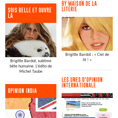
BY MAISON DE LA
LITERIE
SOIS BELLE ET OUVRE
LA
Brigitte Bardot : « Ciel de
lit ! »
Brigitte Bardot, sublime
bête humaine. L’édito de
Michel Taube
LES UNES D'OPINION
INTERNATIONALE
OPINION INDIA