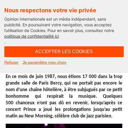
Nous respectons votre vie privée
Opinion Internationale est un média indépendant, sans
publicité. En poursuivant votre navigation, vous acceptez
l’utilisation de Cookies. Pour en savoir plus, consultez notre
International
politique de confidentialité ici
.
17H05 - vendredi 22 avril 2016
ACCEPTER LES COOKIES
Prince, ce petit géant
Refuser
Je paramètre mes choix
En ce mois de juin 1987, nous étions 17 000 dans la trop
grande salle de Paris Bercy, qui ne portait pas encore le
nom d’une chaîne hôtelière, à être subjugués par ce petit
bonhomme qui respirait la musique. Quelques
500 chanceux n’ont pas dû en revenir, lorsqu’après ce
concert Prince a joué les prolongations jusqu’au petit
matin au New Morning, célèbre club de jazz parisien.