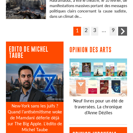
Hadramaout, a été le théâtre, le 10 février, de
manifestations massives portant des messages
politiques clairs concernant la cause sudiste,
dans un climat de…
2
3
…
9
1
EDITO DE MICHEL
OPINION DES ARTS
TAUBE
Neuf livres pour un été de
New-York sans les juifs ?
traversées. La chronique
Quand l’antisémitisme woke
d’Anne Dézîles
de Mamdani déferle déjà
sur The Big Apple. L’édito de
Michel Taube