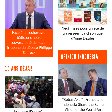
Neuf livres pour un été de
Face à la sécheresse,
traversées. La chronique
bâtissons notre
d’Anne Dézîles
souveraineté de l’eau -
Triubune du député Philippe
Schreck
OPINION INDONESIA
15 ANS DÉJÀ !
"Bebas Aktif": France and
Indonesia Share the Same
Vision of the World An