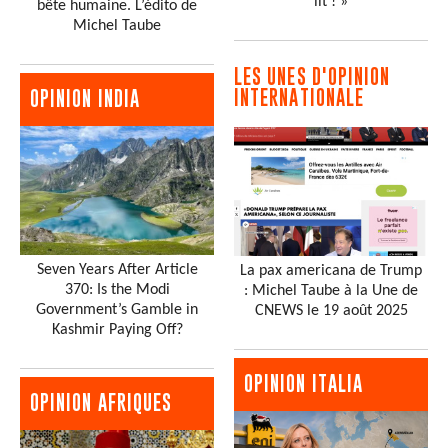
lit ! »
bête humaine. L’édito de
Michel Taube
LES UNES D'OPINION
INTERNATIONALE
OPINION INDIA
Seven Years After Article
La pax americana de Trump
370: Is the Modi
: Michel Taube à la Une de
Government’s Gamble in
CNEWS le 19 août 2025
Kashmir Paying Off?
OPINION ITALIA
OPINION AFRIQUES