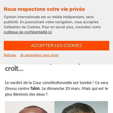
Nous respectons votre vie privée
Opinion Internationale est un média indépendant, sans
publicité. En poursuivant votre navigation, vous acceptez
l’utilisation de Cookies. Pour en savoir plus, consultez notre
Afriques demain
politique de confidentialité ici
.
19H31 - dimanche 13 mars 2016
ACCEPTER LES COOKIES
Bénin : le plus Français des
Refuser
Je paramètre mes choix
candidats n’est pas celui qu’on
croit…
Le verdict de la Cour constitutionnelle est tombé ! Ce sera
Zinsou contre
Talon
. Le dimanche 20 mars. Mais qui est le
plus Béninois des deux ?