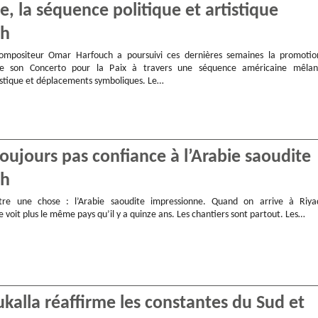
 la séquence politique et artistique
ch
compositeur Omar Harfouch a poursuivi ces dernières semaines la promotio
 de son Concerto pour la Paix à travers une séquence américaine mêlan
stique et déplacements symboliques. Le…
oujours pas confiance à l’Arabie saoudite
ch
ître une chose : l’Arabie saoudite impressionne. Quand on arrive à Riya
e voit plus le même pays qu’il y a quinze ans. Les chantiers sont partout. Les…
alla réaffirme les constantes du Sud et