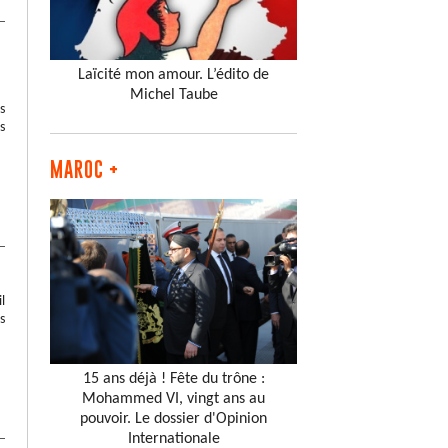
Laïcité mon amour. L’édito de
Michel Taube
s
s
MAROC +
l
s
15 ans déjà ! Fête du trône :
Mohammed VI, vingt ans au
pouvoir. Le dossier d'Opinion
Internationale