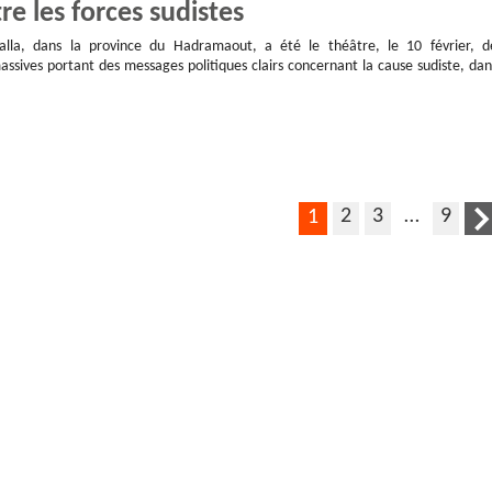
e les forces sudistes
alla, dans la province du Hadramaout, a été le théâtre, le 10 février, d
assives portant des messages politiques clairs concernant la cause sudiste, dan
2
3
…
9
1