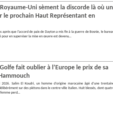
e Royaume-Uni sèment la discorde là où un
ur le prochain Haut Représentant en
s après que l’accord de paix de Dayton a mis fin à la guerre de Bosnie, le burea
éé pour en superviser la mise en œuvre est devenu…
olfe fait oublier à l’Europe le prix de sa
ac Hammouch
2026. Salim El Koudri, un homme d’origine marocaine âgé d’une trentain
élibérément sur des piétons dans le centre-ville italien. Huit blessés, dont quatr
e femme perd…