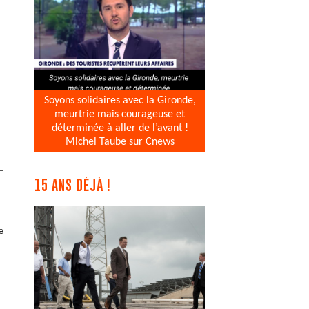
Soyons solidaires avec la Gironde,
meurtrie mais courageuse et
déterminée à aller de l’avant !
Michel Taube sur Cnews
15 ANS DÉJÀ !
e