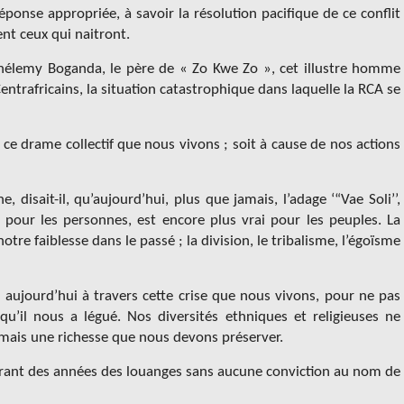
ponse appropriée, à savoir la résolution pacifique de ce conflit
t ceux qui naitront.
rthélemy Boganda, le père de « Zo Kwe Zo », cet illustre homme
Centrafricains, la situation catastrophique dans laquelle la RCA se
ce drame collectif que nous vivons ; soit à cause de nos actions
, disait-il, qu’aujourd’hui, plus que jamais, l’adage ‘“Vae Soli’’,
 pour les personnes, est encore plus vrai pour les peuples. La
 notre faiblesse dans le passé ; la division, le tribalisme, l’égoïsme
aujourd’hui à travers cette crise que nous vivons, pour ne pas
e qu’il nous a légué. Nos diversités ethniques et religieuses ne
 mais une richesse que nous devons préserver.
urant des années des louanges sans aucune conviction au nom de