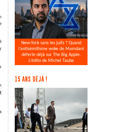
n
e
é
New-York sans les juifs ? Quand
y
l’antisémitisme woke de Mamdani
déferle déjà sur The Big Apple.
L’édito de Michel Taube
s
15 ANS DÉJÀ !
n
e
a