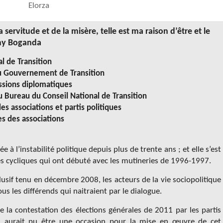
Elorza
la servitude et de la misère, telle est ma raison d’être et le
emy Boganda
l de Transition
u Gouvernement de Transition
ssions diplomatiques
ureau du Conseil National de Transition
 associations et partis politiques
s des associations
 à l’instabilité politique depuis plus de trente ans ; et elle s’est
res cycliques qui ont débuté avec les mutineries de 1996-1997.
lusif tenu en décembre 2008, les acteurs de la vie sociopolitique
s les différends qui naitraient par le dialogue.
de la contestation des élections générales de 2011 par les partis
e, aurait pu être une occasion pour la mise en œuvre de cet