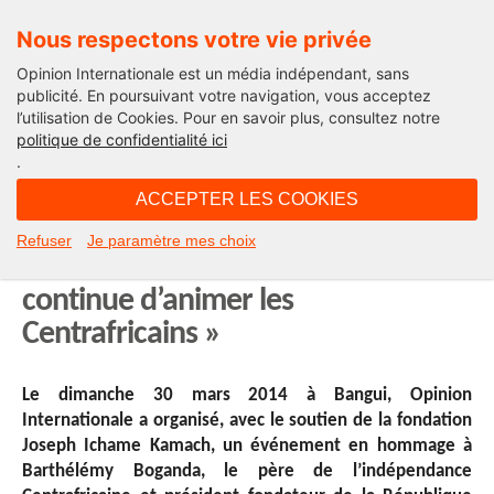
Nous respectons votre vie privée
Opinion Internationale est un média indépendant, sans
publicité. En poursuivant votre navigation, vous acceptez
l’utilisation de Cookies. Pour en savoir plus, consultez notre
« Parlons-nous »
politique de confidentialité ici
.
09H35 - mardi 10 juin 2014
ACCEPTER LES COOKIES
Pr. Bernard Simiti : « Le sentiment
Refuser
Je paramètre mes choix
de se sentir unis comme des frères
continue d’animer les
Centrafricains »
Le dimanche 30 mars 2014 à Bangui, Opinion
Internationale a organisé, avec le soutien de la fondation
Joseph Ichame Kamach, un événement en hommage à
Barthélémy Boganda, le père de l’indépendance