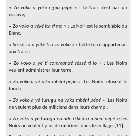
«
Zo voko a yéké ngba pépé
»
:
Le Noir n’est pas un
esclave
;
«
Zo voko a yéké ita ti mo
» :
Le Noir est le semblable du
Blanc
;
« Séssé so a yéké ti a zo voko
»
:
Cette terre appartenait
aux Noirs;
« Zo voko a yé ti commandé séssé ti lo
»
: Les Noirs
veulent administrer leur terre;
« Zo voko a yé pika mbéni pépé »
:Les Noirs refusent le
fouet;
« Zo voko a yé turugu na yaka mbéni pépé
»
:Les Noirs
ne veulent plus de miliciens dans leurs champ ;
« Zo voko a yé turugu na ndo ti kodro mbéni pépé
»
:Les
Noirs ne veulent plus de miliciens dans les villages[11].