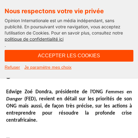
Nous respectons votre vie privée
Opinion Internationale est un média indépendant, sans
publicité. En poursuivant votre navigation, vous acceptez
l’utilisation de Cookies. Pour en savoir plus, consultez notre
A la Une
politique de confidentialité ici
.
12H39 - mardi 27 mai 2014
ACCEPTER LES COOKIES
« Le viol devient une arme de
Refuser
Je paramètre mes choix
guerre »
Edwige Zoé Dondra, présidente de l’ONG
Femmes en
Danger
(FED), revient en détail sur les priorités de son
ONG mais aussi, de façon très précise, sur les actions à
entreprendre pour résoudre la profonde crise
centrafricaine.