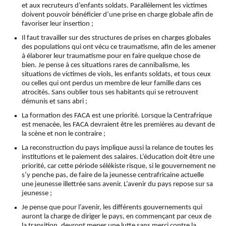
et aux recruteurs d’enfants soldats. Parallèlement les victimes
doivent pouvoir bénéficier d’une prise en charge globale afin de
favoriser leur insertion ;
Il faut travailler sur des structures de prises en charges globales
des populations qui ont vécu ce traumatisme, afin de les amener
à élaborer leur traumatisme pour en faire quelque chose de
bien. Je pense à ces situations rares de cannibalisme, les
situations de victimes de viols, les enfants soldats, et tous ceux
ou celles qui ont perdus un membre de leur famille dans ces
atrocités. Sans oublier tous ses habitants qui se retrouvent
démunis et sans abri ;
La formation des FACA est une priorité. Lorsque la Centrafrique
est menacée, les FACA devraient être les premières au devant de
la scène et non le contraire ;
La reconstruction du pays implique aussi la relance de toutes les
institutions et le paiement des salaires. L’éducation doit être une
priorité, car cette période sélékiste risque, si le gouvernement ne
s’y penche pas, de faire de la jeunesse centrafricaine actuelle
une jeunesse illettrée sans avenir. L’avenir du pays repose sur sa
jeunesse ;
Je pense que pour l’avenir, les différents gouvernements qui
auront la charge de diriger le pays, en commençant par ceux de
la transition, devront mener une lutte sans merci contre la