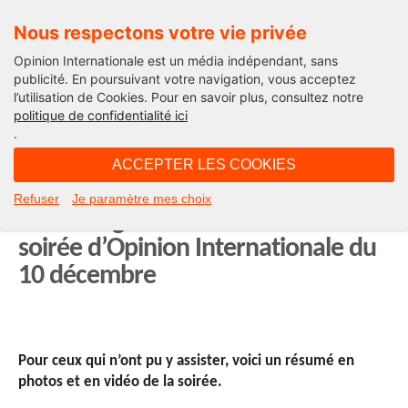
Nous respectons votre vie privée
Opinion Internationale est un média indépendant, sans
publicité. En poursuivant votre navigation, vous acceptez
l’utilisation de Cookies. Pour en savoir plus, consultez notre
International
politique de confidentialité ici
.
17H56 - vendredi 13 décembre 2013
ACCEPTER LES COOKIES
Retour en vidéo et en photos sur
Refuser
Je paramètre mes choix
l’hommage à Nelson Mandela et la
soirée d’Opinion Internationale du
10 décembre
Pour ceux qui n’ont pu y assister, voici un résumé en
photos et en vidéo
de la soirée.