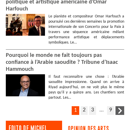
politique et artistique américaine d’Omar
Harfouch
Le pianiste et compositeur Omar Harfouch a
poursuivi ces dernières semaines la promotion
internationale de son Concerto pour la Paix à
travers une séquence américaine mêlant
performance artistique et déplacements
symboliques. Le…
Pourquoi le monde ne fait toujours pas
confiance à l’Arabie saoudite ? Tribune d’Isaac
Hammouch
Il faut reconnaître une chose : l’Arabie
saoudite impressionne. Quand on arrive à
Riyad aujourd’hui, on ne voit plus le même
pays qu’il y a quinze ans. Les chantiers sont
partout. Les…
2
3
…
9
1
EDITO DE MICHEL
OPINION DES ARTS