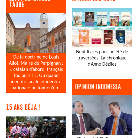
TAUBE
Neuf livres pour un été de
De la doctrine de Louis
traversées. La chronique
Aliot, Maire de Perpignan :
d’Anne Dézîles
« catalan d’abord, français
toujours ! ». Ou quand
identité locale et identité
OPINION INDONESIA
nationale ne font qu’un !
15 ANS DÉJÀ !