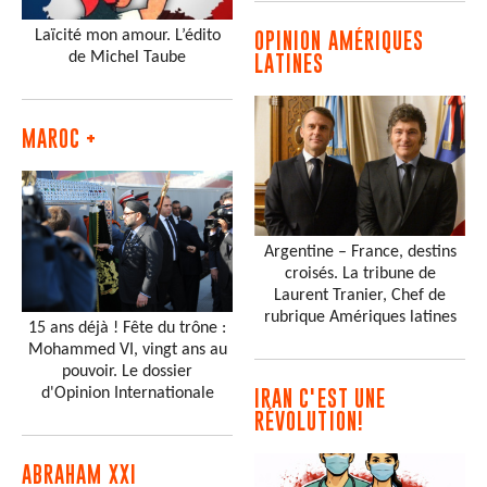
Laïcité mon amour. L’édito
OPINION AMÉRIQUES
de Michel Taube
LATINES
MAROC +
Argentine – France, destins
croisés. La tribune de
Laurent Tranier, Chef de
rubrique Amériques latines
15 ans déjà ! Fête du trône :
Mohammed VI, vingt ans au
pouvoir. Le dossier
d'Opinion Internationale
IRAN C'EST UNE
RÉVOLUTION!
ABRAHAM XXI