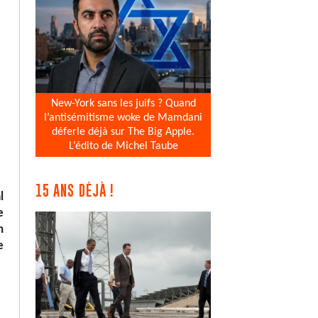
New-York sans les juifs ? Quand
l’antisémitisme woke de Mamdani
déferle déjà sur The Big Apple.
L’édito de Michel Taube
15 ANS DÉJÀ !
l
e
n
e