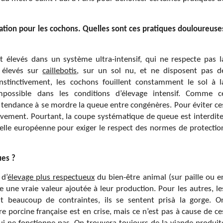
sation pour les cochons. Quelles sont ces pratiques douloureuse
 élevés dans un système ultra-intensif, qui ne respecte pas l
t élevés sur
caillebotis
, sur un sol nu, et ne disposent pas d
 Instinctivement, les cochons fouillent constamment le sol à l
mpossible dans les conditions d’élevage intensif. Comme c
 tendance à se mordre la queue entre congénères. Pour éviter ce
ivement. Pourtant, la coupe systématique de queue est interdite
helle européenne pour exiger le respect des normes de protectio
ues ?
 d’
élevage plus respectueux
du bien-être animal (sur paille ou e
e une vraie valeur ajoutée à leur production. Pour les autres, le
t beaucoup de contraintes, ils se sentent prisà la gorge. O
re porcine française est en crise, mais ce n’est pas à cause de ce