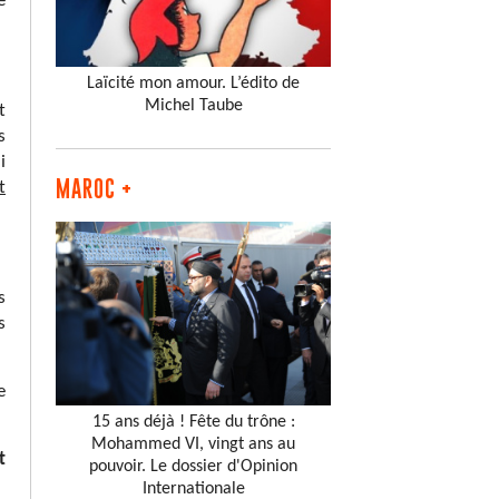
e
Laïcité mon amour. L’édito de
Michel Taube
t
s
i
MAROC +
t
s
s
e
15 ans déjà ! Fête du trône :
Mohammed VI, vingt ans au
t
pouvoir. Le dossier d'Opinion
Internationale