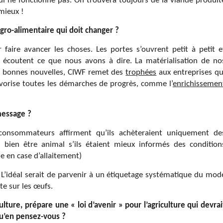
qui ne fonctionne pas. On trouvera toujours de la viande produit
 mieux !
agro-alimentaire qui doit changer ?
r faire avancer les choses. Les portes s’ouvrent petit à petit e
t écoutent ce que nous avons à dire. La matérialisation de no
de bonnes nouvelles, CIWF remet des
trophées
aux entreprises qu
avorise toutes les démarches de progrès, comme l’
enrichissemen
message ?
nsommateurs affirment qu’ils achèteraient uniquement de
 bien être animal s’ils étaient mieux informés des condition
ie en case d’allaitement)
L’idéal serait de parvenir à un étiquetage systématique du mod
te sur les œufs.
ulture, prépare une « loi d’avenir » pour l’agriculture qui devrai
qu’en pensez-vous ?