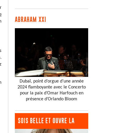
r
e
ABRAHAM XXI
n
s
.
z
Dubaï, point d’orgue d’une année
n
2024 flamboyante avec le Concerto
pour la paix d’Omar Harfouch en
présence d’Orlando Bloom
SOIS BELLE ET OUVRE LA