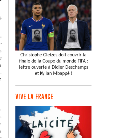
s
a
e
a
Christophe Gleizes doit couvrir la
e
finale de la Coupe du monde FIFA :
s
lettre ouverte à Didier Deschamps
.
et Kylian Mbappé !
n
VIVE LA FRANCE
n
s
n
s