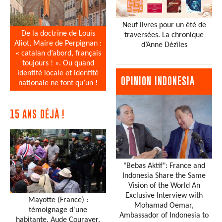
Neuf livres pour un été de
De la doctrine de Louis
traversées. La chronique
Aliot, Maire de Perpignan :
d’Anne Dézîles
« catalan d’abord, français
toujours ! ». Ou quand
identité locale et identité
OPINION INDONESIA
nationale ne font qu’un !
15 ANS DÉJÀ !
"Bebas Aktif": France and
Indonesia Share the Same
Vision of the World An
Exclusive Interview with
Mayotte (France) :
Mohamad Oemar,
témoignage d'une
Ambassador of Indonesia to
habitante, Aude Courayer,