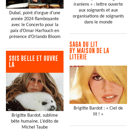
iraniens » : lettre ouverte
aux soignants et aux
Dubaï, point d’orgue d’une
organisations de soignants
année 2024 flamboyante
dans le monde
avec le Concerto pour la
paix d’Omar Harfouch en
présence d’Orlando Bloom
SAGA DU LIT
BY MAISON DE LA
LITERIE
SOIS BELLE ET OUVRE
LA
Brigitte Bardot : « Ciel de
lit ! »
Brigitte Bardot, sublime
bête humaine. L’édito de
Michel Taube