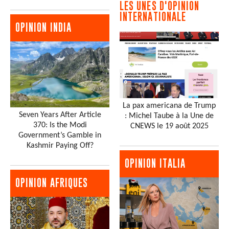
LES UNES D'OPINION
INTERNATIONALE
OPINION INDIA
La pax americana de Trump
Seven Years After Article
: Michel Taube à la Une de
370: Is the Modi
CNEWS le 19 août 2025
Government’s Gamble in
Kashmir Paying Off?
OPINION ITALIA
OPINION AFRIQUES