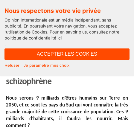
Nous respectons votre vie privée
Opinion Internationale est un média indépendant, sans
publicité. En poursuivant votre navigation, vous acceptez
l’utilisation de Cookies. Pour en savoir plus, consultez notre
L'avis des bêtes
politique de confidentialité ici
.
11H31 - mercredi 15 mai 2013
ACCEPTER LES COOKIES
Nourrir 9 milliards d’humains en
Refuser
Je paramètre mes choix
2050 – Partie 1: Un monde
schizophrène
Nous serons 9 milliards d’êtres humains sur Terre en
2050, et ce sont les pays du Sud qui vont connaître la très
grande majorité de cette croissance de population. Ces 9
milliards d’habitants, il faudra les nourrir. Mais
comment ?