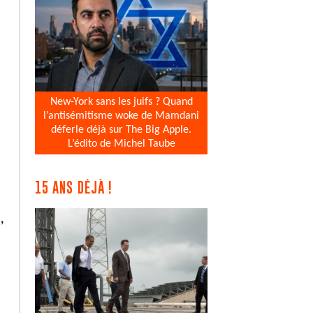
New-York sans les juifs ? Quand
l’antisémitisme woke de Mamdani
déferle déjà sur The Big Apple.
L’édito de Michel Taube
15 ANS DÉJÀ !
,