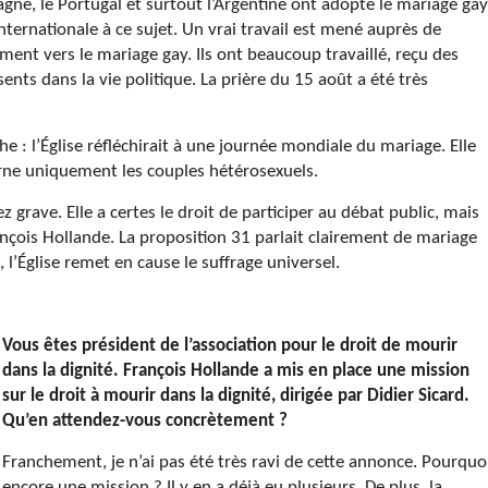
agne, le Portugal et surtout l’Argentine ont adopté le mariage gay
internationale à ce sujet. Un vrai travail est mené auprès de
ent vers le mariage gay. Ils ont beaucoup travaillé, reçu des
sents dans la vie politique. La prière du 15 août a été très
he : l’Église réfléchirait à une journée mondiale du mariage. Elle
erne uniquement les couples hétérosexuels.
sez grave. Elle a certes le droit de participer au débat public, mais
ançois Hollande. La proposition 31 parlait clairement de mariage
l’Église remet en cause le suffrage universel.
Vous êtes président de l’association pour le droit de mourir
dans la dignité. François Hollande a mis en place une mission
sur le droit à mourir dans la dignité, dirigée par Didier Sicard.
Qu’en attendez-vous concrètement ?
Franchement, je n’ai pas été très ravi de cette annonce. Pourquo
encore une mission ? Il y en a déjà eu plusieurs. De plus, la