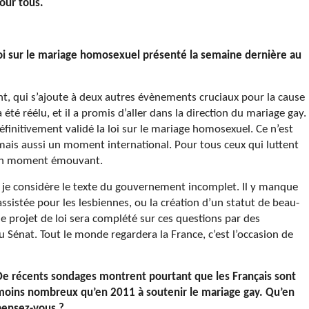
our tous.
loi sur le mariage homosexuel présenté la semaine dernière au
t, qui s’ajoute à deux autres évènements cruciaux pour la cause
té réélu, et il a promis d’aller dans la direction du mariage gay.
éfinitivement validé la loi sur le mariage homosexuel. Ce n’est
is aussi un moment international. Pour tous ceux qui luttent
t un moment émouvant.
et je considère le texte du gouvernement incomplet. Il y manque
sistée pour les lesbiennes, ou la création d’un statut de beau-
le projet de loi sera complété sur ces questions par des
Sénat. Tout le monde regardera la France, c’est l’occasion de
De récents sondages montrent pourtant que les Français sont
moins nombreux qu’en 2011 à soutenir le mariage gay. Qu’en
pensez-vous ?