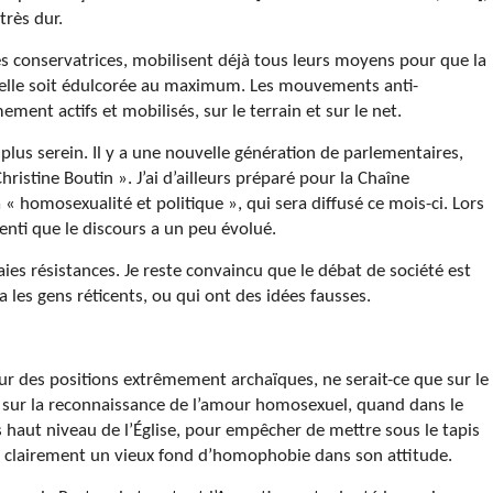
très dur.
ès conservatrices, mobilisent déjà tous leurs moyens pour que la
u’elle soit édulcorée au maximum. Les mouvements anti-
ment actifs et mobilisés, sur le terrain et sur le net.
lus serein. Il y a une nouvelle génération de parlementaires,
ristine Boutin ». J’ai d’ailleurs préparé pour la Chaîne
 homosexualité et politique », qui sera diffusé ce mois-ci. Lors
senti que le discours a un peu évolué.
es résistances. Je reste convaincu que le débat de société est
 les gens réticents, ou qui ont des idées fausses.
sur des positions extrêmement archaïques, ne serait-ce que sur le
nt sur la reconnaissance de l’amour homosexuel, quand dans le
s haut niveau de l’Église, pour empêcher de mettre sous le tapis
y a clairement un vieux fond d’homophobie dans son attitude.