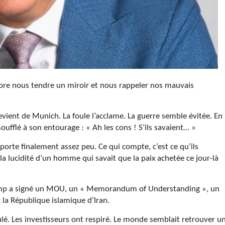
adore nous tendre un miroir et nous rappeler nos mauvais
ient de Munich. La foule l’acclame. La guerre semble évitée. En
 soufflé à son entourage : « Ah les cons ! S’ils savaient… »
orte finalement assez peu. Ce qui compte, c’est ce qu’ils
a lucidité d’un homme qui savait que la paix achetée ce jour-là
 Trump a signé un MOU, un « Memorandum of Understanding », un
a République islamique d’Iran.
ulé. Les investisseurs ont respiré. Le monde semblait retrouver u