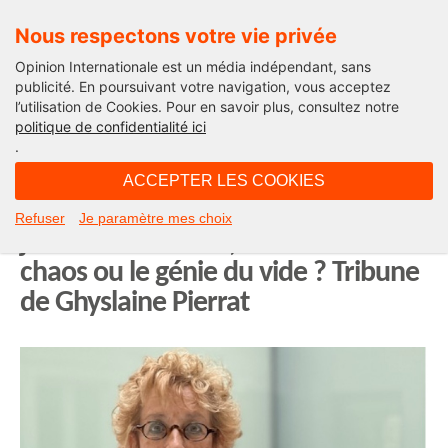
Nous respectons votre vie privée
Opinion Internationale est un média indépendant, sans
publicité. En poursuivant votre navigation, vous acceptez
l’utilisation de Cookies. Pour en savoir plus, consultez notre
Edito
politique de confidentialité ici
.
06H42 - samedi 9 mai 2026
ACCEPTER LES COOKIES
Donald Trump et la « Guerre des 75
Refuser
Je paramètre mes choix
jours » : la victoire, l’ivresse du
chaos ou le génie du vide ? Tribune
de Ghyslaine Pierrat