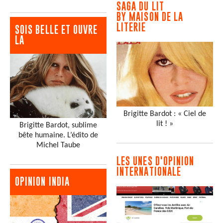
SAGA DU LIT
BY MAISON DE LA
LITERIE
SOIS BELLE ET OUVRE
LA
Brigitte Bardot : « Ciel de
lit ! »
Brigitte Bardot, sublime
bête humaine. L’édito de
Michel Taube
LES UNES D'OPINION
INTERNATIONALE
OPINION INDIA