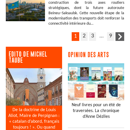
construction de trois axes routiers
stratégiques, dont la future autoroute
Beineu–Saksaulsk. Cette nouvelle étape de la
modernisation des transports doit renforcer la
connectivité intérieure du…
2
3
…
9
1
EDITO DE MICHEL
OPINION DES ARTS
TAUBE
Neuf livres pour un été de
De la doctrine de Louis
traversées. La chronique
Aliot, Maire de Perpignan :
d’Anne Dézîles
« catalan d’abord, français
toujours ! ». Ou quand