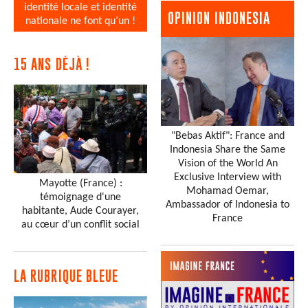
identité locale et identité
OPINION INDONESIA
nationale ne font qu’un !
15 ANS DÉJÀ !
"Bebas Aktif": France and
Indonesia Share the Same
Vision of the World An
Exclusive Interview with
Mayotte (France) :
Mohamad Oemar,
témoignage d'une
Ambassador of Indonesia to
habitante, Aude Courayer,
France
au cœur d’un conflit social
LA RUBRIQUE BLEUE