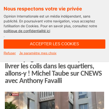
Nous respectons votre vie privée
Opinion Internationale est un média indépendant, sans
publicité. En poursuivant votre navigation, vous acceptez
l’utilisation de Cookies. Pour en savoir plus, consultez notre
Edito
politique de confidentialité ici
.
14H04 - mercredi 28 janvier 2026
ACCEPTER LES COOKIES
Si les soldats Sentinelle doivent
Refuser
Je paramètre mes choix
accompagner les facteurs pour
livrer les colis dans les quartiers,
allons-y ! Michel Taube sur CNEWS
avec Anthony Favalli
Lecteur
vidéo