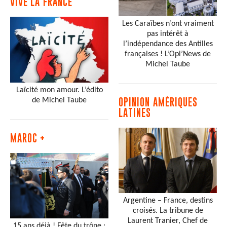
VIVE LA FRANCE
Les Caraïbes n’ont vraiment
pas intérêt à
l’indépendance des Antilles
françaises ! L’Opi’News de
Michel Taube
Laïcité mon amour. L’édito
de Michel Taube
OPINION AMÉRIQUES
LATINES
MAROC +
Argentine – France, destins
croisés. La tribune de
Laurent Tranier, Chef de
15 ans déjà ! Fête du trône :