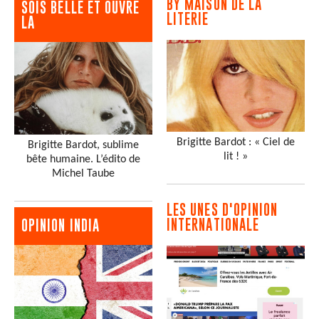
BY MAISON DE LA
SOIS BELLE ET OUVRE
LITERIE
LA
Brigitte Bardot : « Ciel de
Brigitte Bardot, sublime
lit ! »
bête humaine. L’édito de
Michel Taube
LES UNES D'OPINION
INTERNATIONALE
OPINION INDIA