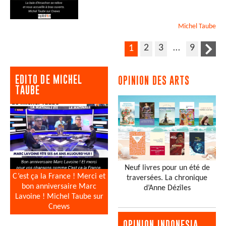
Michel
Taube
2
3
…
9
1
EDITO DE MICHEL
OPINION DES ARTS
TAUBE
Neuf livres pour un été de
C’est ça la France ! Merci et
traversées. La chronique
bon anniversaire Marc
d’Anne Dézîles
Lavoine ! Michel Taube sur
Cnews
OPINION INDONESIA