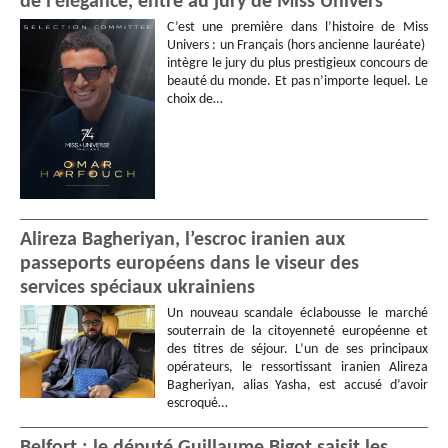
de l’élégance, entre au jury de Miss Univers
C’est une première dans l’histoire de Miss
Univers : un Français (hors ancienne lauréate)
intègre le jury du plus prestigieux concours de
beauté du monde. Et pas n’importe lequel. Le
choix de…
Alireza Bagheriyan, l’escroc iranien aux
passeports européens dans le viseur des
services spéciaux ukrainiens
Un nouveau scandale éclabousse le marché
souterrain de la citoyenneté européenne et
des titres de séjour. L’un de ses principaux
opérateurs, le ressortissant iranien Alireza
Bagheriyan, alias Yasha, est accusé d’avoir
escroqué…
Belfort : le député Guillaume Bigot saisit les