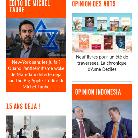
EDITO DE MICHEL
OPINION DES ARTS
TAUBE
Neuf livres pour un été de
New-York sans les juifs ?
traversées. La chronique
Quand l’antisémitisme woke
d’Anne Dézîles
de Mamdani déferle déjà
sur The Big Apple. L’édito de
Michel Taube
OPINION INDONESIA
15 ANS DÉJÀ !