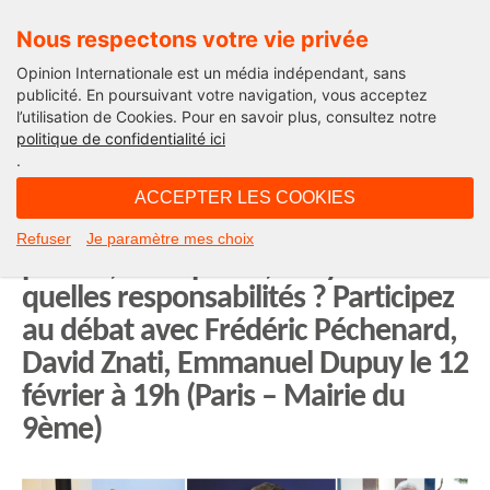
Nous respectons votre vie privée
Opinion Internationale est un média indépendant, sans
publicité. En poursuivant votre navigation, vous acceptez
l’utilisation de Cookies. Pour en savoir plus, consultez notre
Actualité
politique de confidentialité ici
.
09H10 - vendredi 7 février 2025
ACCEPTER LES COOKIES
Sécurité et cyber sécurité. Pouvoirs
Refuser
Je paramètre mes choix
publics, entreprises, citoyens :
quelles responsabilités ? Participez
au débat avec Frédéric Péchenard,
David Znati, Emmanuel Dupuy le 12
février à 19h (Paris – Mairie du
9ème)