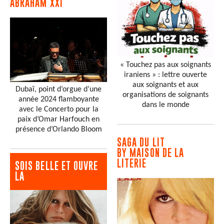
ABRAHAM XXI
« Touchez pas aux soignants
iraniens » : lettre ouverte
aux soignants et aux
Dubaï, point d’orgue d’une
organisations de soignants
année 2024 flamboyante
dans le monde
avec le Concerto pour la
paix d’Omar Harfouch en
présence d’Orlando Bloom
SAGA DU LIT
BY MAISON DE LA
LITERIE
SOIS BELLE ET OUVRE
LA