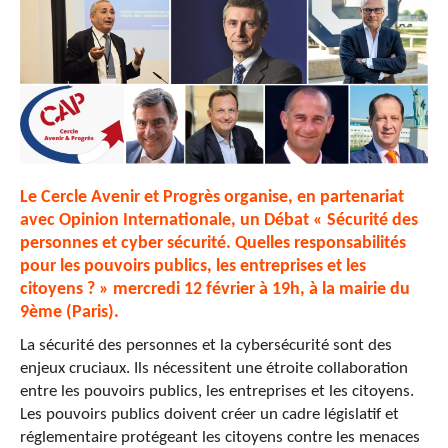
Le Cercle Avenir et Progrès organise, en partenariat
avec Opinion Internationale, un Débat « Sécurité des
personnes et cyber sécurité. Quelles responsabilités
pour les pouvoirs publics, les entreprises et les
citoyens ? » mercredi 12 février à 19h, à la mairie du
9ème (Paris).
La sécurité des personnes et la cybersécurité sont des
enjeux cruciaux. Ils nécessitent une étroite collaboration
entre les pouvoirs publics, les entreprises et les citoyens.
Les pouvoirs publics doivent créer un cadre législatif et
réglementaire protégeant les citoyens contre les menaces