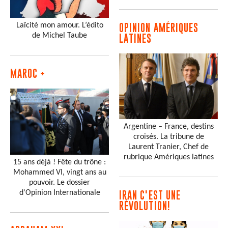
Laïcité mon amour. L’édito
OPINION AMÉRIQUES
de Michel Taube
LATINES
MAROC +
Argentine – France, destins
croisés. La tribune de
Laurent Tranier, Chef de
rubrique Amériques latines
15 ans déjà ! Fête du trône :
Mohammed VI, vingt ans au
pouvoir. Le dossier
d'Opinion Internationale
IRAN C'EST UNE
RÉVOLUTION!