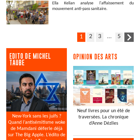
Ella Kelian analyse l'affaissement du
mouvement anti-pass sanitaire.
2
3
…
5
1
EDITO DE MICHEL
OPINION DES ARTS
TAUBE
Neuf livres pour un été de
New-York sans les juifs ?
traversées. La chronique
Quand l’antisémitisme woke
d’Anne Dézîles
de Mamdani déferle déjà
sur The Big Apple. L’édito de