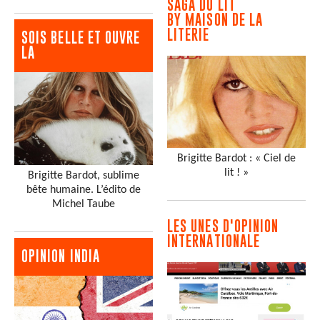
SAGA DU LIT
BY MAISON DE LA
LITERIE
SOIS BELLE ET OUVRE
LA
Brigitte Bardot : « Ciel de
lit ! »
Brigitte Bardot, sublime
bête humaine. L’édito de
Michel Taube
LES UNES D'OPINION
INTERNATIONALE
OPINION INDIA