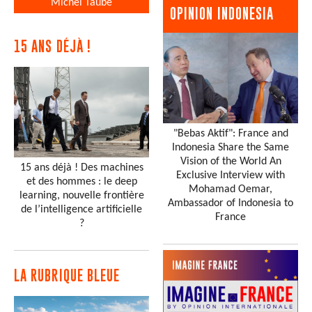
Michel Taube
OPINION INDONESIA
15 ANS DÉJÀ !
"Bebas Aktif": France and
Indonesia Share the Same
Vision of the World An
15 ans déjà ! Des machines
Exclusive Interview with
et des hommes : le deep
Mohamad Oemar,
learning, nouvelle frontière
Ambassador of Indonesia to
de l’intelligence artificielle
France
?
LA RUBRIQUE BLEUE