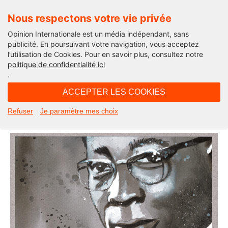
Nous respectons votre vie privée
Opinion Internationale est un média indépendant, sans
publicité. En poursuivant votre navigation, vous acceptez
l’utilisation de Cookies. Pour en savoir plus, consultez notre
Afriques demain
politique de confidentialité ici
.
10H07 - mercredi 8 septembre 2021
ACCEPTER LES COOKIES
Senghor, l’homme complet
Refuser
Je paramètre mes choix