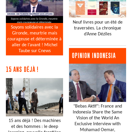
Neuf livres pour un été de
Soyons solidaires avec la
traversées. La chronique
Gironde, meurtrie mais
d’Anne Dézîles
courageuse et déterminée à
aller de l’avant ! Michel
Taube sur Cnews
OPINION INDONESIA
15 ANS DÉJÀ !
"Bebas Aktif": France and
Indonesia Share the Same
Vision of the World An
15 ans déjà ! Des machines
Exclusive Interview with
et des hommes : le deep
Mohamad Oemar,