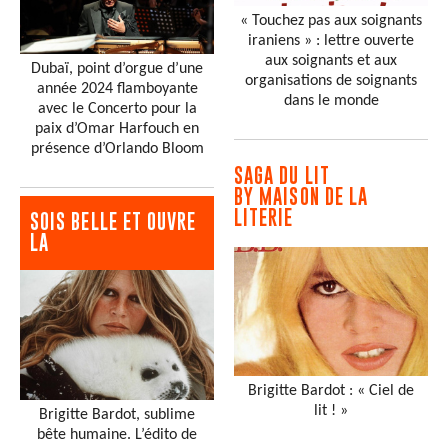
« Touchez pas aux soignants
iraniens » : lettre ouverte
aux soignants et aux
Dubaï, point d’orgue d’une
organisations de soignants
année 2024 flamboyante
dans le monde
avec le Concerto pour la
paix d’Omar Harfouch en
présence d’Orlando Bloom
SAGA DU LIT
BY MAISON DE LA
LITERIE
SOIS BELLE ET OUVRE
LA
Brigitte Bardot : « Ciel de
lit ! »
Brigitte Bardot, sublime
bête humaine. L’édito de