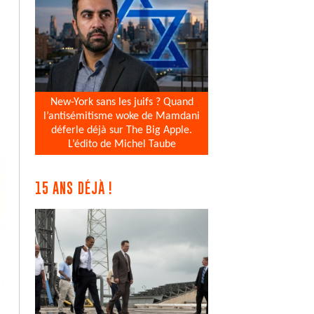
New-York sans les juifs ? Quand
l’antisémitisme woke de Mamdani
déferle déjà sur The Big Apple.
L’édito de Michel Taube
15 ANS DÉJÀ !