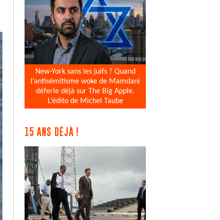
New-York sans les juifs ? Quand
l’antisémitisme woke de Mamdani
déferle déjà sur The Big Apple.
L’édito de Michel Taube
15 ANS DÉJÀ !