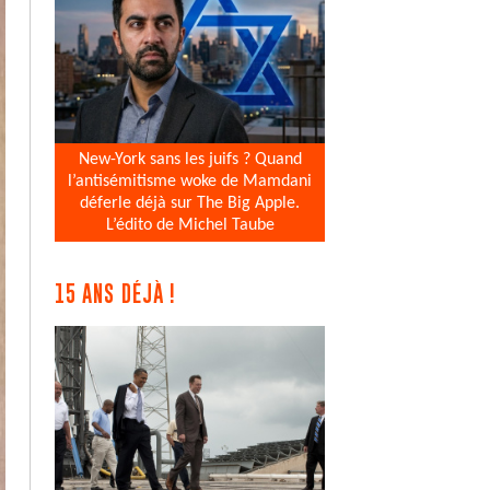
New-York sans les juifs ? Quand
l’antisémitisme woke de Mamdani
déferle déjà sur The Big Apple.
L’édito de Michel Taube
15 ANS DÉJÀ !