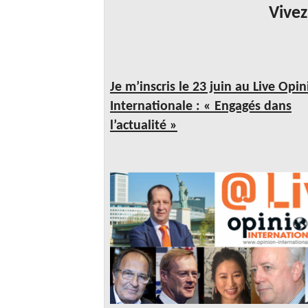
Vive
Je m’in
scris
le 23 juin au Live Opin
Internationale : « Engagés dans
l’actualité »