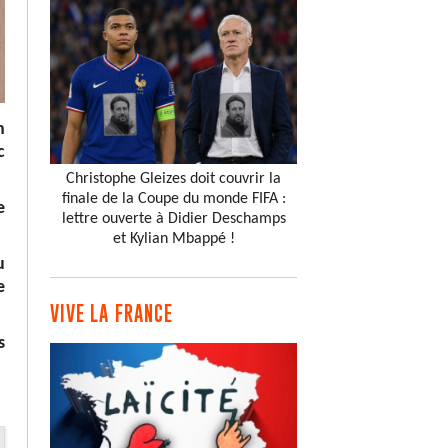
n
c
Christophe Gleizes doit couvrir la
finale de la Coupe du monde FIFA :
e
lettre ouverte à Didier Deschamps
et Kylian Mbappé !
u
e
VIVE LA FRANCE
s