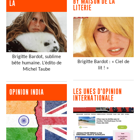
BY MAISON DE LA
LA
LITERIE
Brigitte Bardot, sublime
Brigitte Bardot : « Ciel de
bête humaine. L’édito de
lit ! »
Michel Taube
LES UNES D'OPINION
OPINION INDIA
INTERNATIONALE