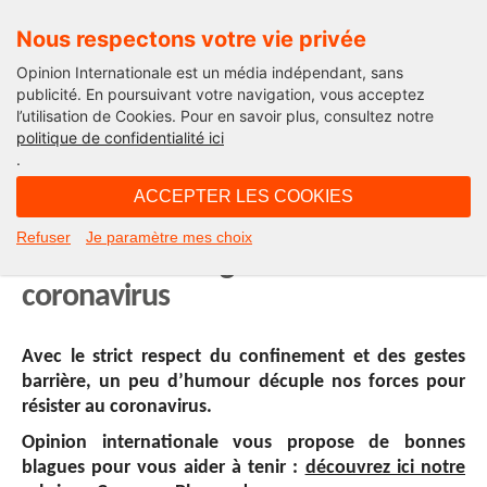
Nous respectons votre vie privée
Opinion Internationale est un média indépendant, sans
publicité. En poursuivant votre navigation, vous acceptez
l’utilisation de Cookies. Pour en savoir plus, consultez notre
Les Corona-Blagues
politique de confidentialité ici
.
06H50 - mercredi 8 avril 2020
ACCEPTER LES COOKIES
Et les animaux prirent le pouvoir…
Refuser
Je paramètre mes choix
Une Corona-Blague contre le
coronavirus
Avec le strict respect du confinement et des gestes
barrière, un peu d’humour décuple nos forces pour
résister au coronavirus.
Opinion internationale vous propose de bonnes
blagues pour vous aider à tenir :
découvrez ici notre