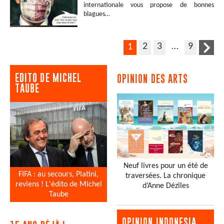
internationale vous propose de bonnes
blagues…
2
3
…
9
1
EDITO DE MICHEL
OPINION DES ARTS
TAUBE
Neuf livres pour un été de
FIFA : au secours, Platini,
traversées. La chronique
reviens ! L'édito de Michel
d’Anne Dézîles
Taube
OPINION INDONESIA