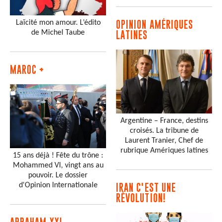
Laïcité mon amour. L’édito
OPINION AMÉRIQUES
de Michel Taube
LATINES
MAROC +
Argentine – France, destins
croisés. La tribune de
Laurent Tranier, Chef de
rubrique Amériques latines
15 ans déjà ! Fête du trône :
Mohammed VI, vingt ans au
pouvoir. Le dossier
d'Opinion Internationale
IRAN C'EST UNE
RÉVOLUTION!