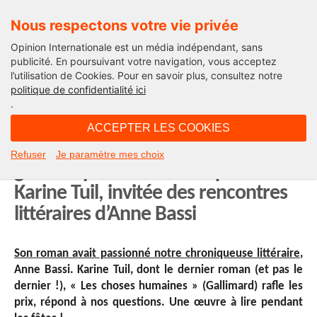
Nous respectons votre vie privée
Opinion Internationale est un média indépendant, sans
publicité. En poursuivant votre navigation, vous acceptez
l’utilisation de Cookies. Pour en savoir plus, consultez notre
International
politique de confidentialité ici
.
07H00 - samedi 14 décembre 2019
ACCEPTER LES COOKIES
« Le roman est peut-être le dernier
Refuser
Je paramètre mes choix
grand espace démocratique » :
Karine Tuil, invitée des rencontres
littéraires d’Anne Bassi
Son roman avait passionné notre chroniqueuse littéraire
,
Anne Bassi. Karine Tuil, dont le dernier roman (et pas le
dernier !), « Les choses humaines » (Gallimard) rafle les
prix, répond à nos questions. Une œuvre à lire pendant