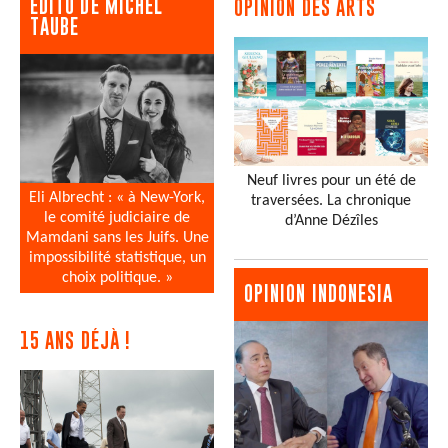
EDITO DE MICHEL
OPINION DES ARTS
TAUBE
Neuf livres pour un été de
Eli Albrecht : « à New-York,
traversées. La chronique
le comité judiciaire de
d’Anne Dézîles
Mamdani sans les Juifs. Une
impossibilité statistique, un
choix politique. »
OPINION INDONESIA
15 ANS DÉJÀ !