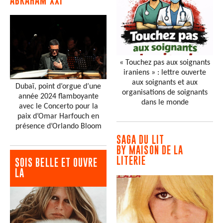
ABRAHAM XXI
« Touchez pas aux soignants
iraniens » : lettre ouverte
aux soignants et aux
Dubaï, point d’orgue d’une
organisations de soignants
année 2024 flamboyante
dans le monde
avec le Concerto pour la
paix d’Omar Harfouch en
présence d’Orlando Bloom
SAGA DU LIT
BY MAISON DE LA
LITERIE
SOIS BELLE ET OUVRE
LA