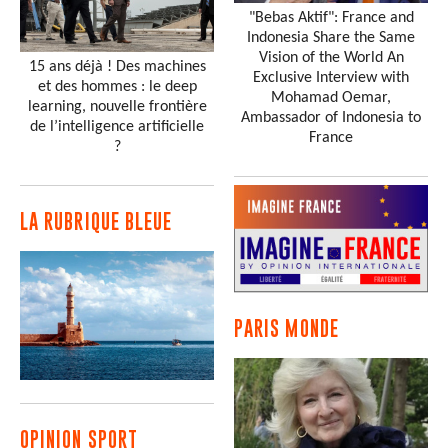
"Bebas Aktif": France and
Indonesia Share the Same
Vision of the World An
15 ans déjà ! Des machines
Exclusive Interview with
et des hommes : le deep
Mohamad Oemar,
learning, nouvelle frontière
Ambassador of Indonesia to
de l’intelligence artificielle
France
?
LA RUBRIQUE BLEUE
PARIS MONDE
OPINION SPORT