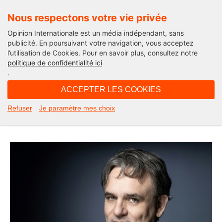
Nous respectons votre vie privée
Opinion Internationale est un média indépendant, sans
publicité. En poursuivant votre navigation, vous acceptez
l’utilisation de Cookies. Pour en savoir plus, consultez notre
#JeSuisCharlie
politique de confidentialité ici
.
07H00 - jeudi 3 octobre 2019
ACCEPTER LES COOKIES
Riss raconte la tuerie de Charlie
Refuser
Je paramètre mes choix
Hebdo