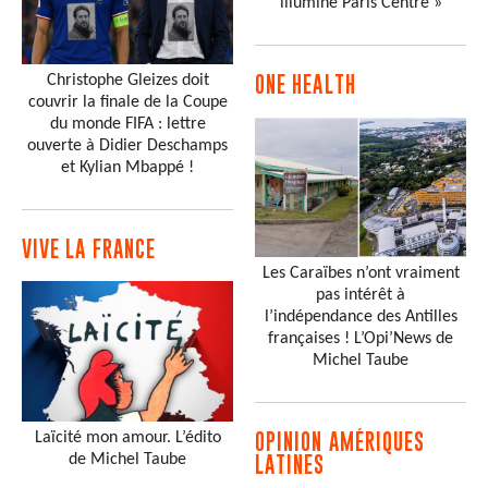
illumine Paris Centre »
Christophe Gleizes doit
ONE HEALTH
couvrir la finale de la Coupe
du monde FIFA : lettre
ouverte à Didier Deschamps
et Kylian Mbappé !
VIVE LA FRANCE
Les Caraïbes n’ont vraiment
pas intérêt à
l’indépendance des Antilles
françaises ! L’Opi’News de
Michel Taube
Laïcité mon amour. L’édito
OPINION AMÉRIQUES
de Michel Taube
LATINES