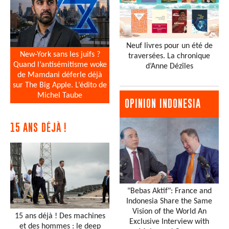
Neuf livres pour un été de
New-York sans les juifs ?
traversées. La chronique
Quand l’antisémitisme woke
d’Anne Dézîles
de Mamdani déferle déjà
sur The Big Apple. L’édito de
Michel Taube
OPINION INDONESIA
15 ANS DÉJÀ !
"Bebas Aktif": France and
Indonesia Share the Same
Vision of the World An
15 ans déjà ! Des machines
Exclusive Interview with
et des hommes : le deep