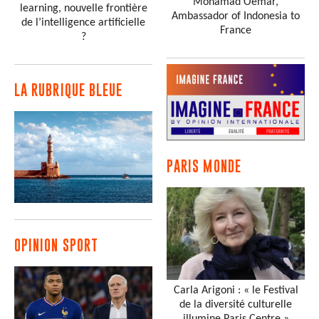
Mohamad Oemar,
learning, nouvelle frontière
Ambassador of Indonesia to
de l’intelligence artificielle
France
?
LA RUBRIQUE BLEUE
PARIS MONDE
OPINION SPORT
Carla Arigoni : « le Festival
de la diversité culturelle
illumine Paris Centre »