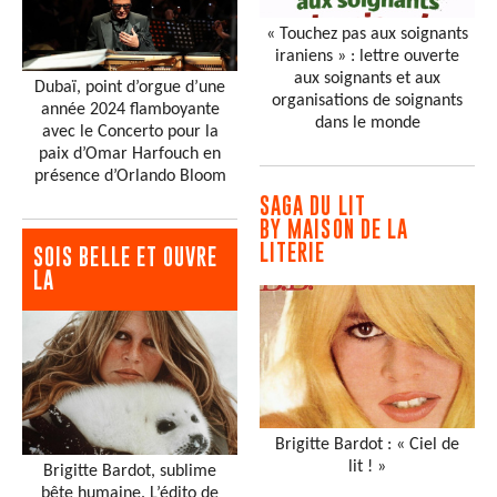
« Touchez pas aux soignants
iraniens » : lettre ouverte
aux soignants et aux
Dubaï, point d’orgue d’une
organisations de soignants
année 2024 flamboyante
dans le monde
avec le Concerto pour la
paix d’Omar Harfouch en
présence d’Orlando Bloom
SAGA DU LIT
BY MAISON DE LA
LITERIE
SOIS BELLE ET OUVRE
LA
Brigitte Bardot : « Ciel de
lit ! »
Brigitte Bardot, sublime
bête humaine. L’édito de