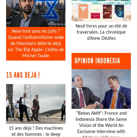
Neuf livres pour un été de
New-York sans les juifs ?
traversées. La chronique
Quand l’antisémitisme woke
d’Anne Dézîles
de Mamdani déferle déjà
sur The Big Apple. L’édito de
Michel Taube
OPINION INDONESIA
15 ANS DÉJÀ !
"Bebas Aktif": France and
Indonesia Share the Same
Vision of the World An
15 ans déjà ! Des machines
Exclusive Interview with
et des hommes : le deep