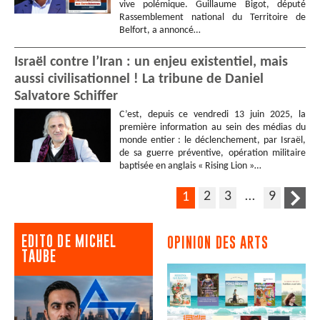
vive polémique. Guillaume Bigot, député
Rassemblement national du Territoire de
Belfort, a annoncé…
Israël contre l’Iran : un enjeu existentiel, mais
aussi civilisationnel ! La tribune de Daniel
Salvatore Schiffer
C’est, depuis ce vendredi 13 juin 2025, la
première information au sein des médias du
monde entier : le déclenchement, par Israël,
de sa guerre préventive, opération militaire
baptisée en anglais « Rising Lion »…
2
3
…
9
1
EDITO DE MICHEL
OPINION DES ARTS
TAUBE