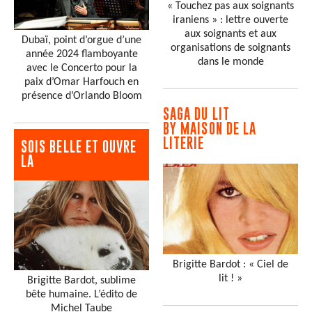
« Touchez pas aux soignants
iraniens » : lettre ouverte
aux soignants et aux
Dubaï, point d’orgue d’une
organisations de soignants
année 2024 flamboyante
dans le monde
avec le Concerto pour la
paix d’Omar Harfouch en
présence d’Orlando Bloom
SAGA DU LIT
BY MAISON DE LA
LITERIE
SOIS BELLE ET OUVRE
LA
Brigitte Bardot : « Ciel de
lit ! »
Brigitte Bardot, sublime
bête humaine. L’édito de
Michel Taube