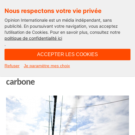
Nous respectons votre vie privée
Opinion Internationale est un média indépendant, sans
publicité. En poursuivant votre navigation, vous acceptez
l’utilisation de Cookies. Pour en savoir plus, consultez notre
Actualité
politique de confidentialité ici
.
08H21 - jeudi 15 août 2019
ACCEPTER LES COOKIES
Greta Thunberg met le cap sur
Refuser
Je paramètre mes choix
New York à bord d’un voilier zéro
carbone