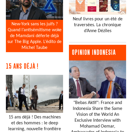
Neuf livres pour un été de
New-York sans les juifs ?
traversées. La chronique
Quand l’antisémitisme woke
d’Anne Dézîles
de Mamdani déferle déjà
sur The Big Apple. L’édito de
Michel Taube
OPINION INDONESIA
15 ANS DÉJÀ !
"Bebas Aktif": France and
Indonesia Share the Same
Vision of the World An
15 ans déjà ! Des machines
Exclusive Interview with
et des hommes : le deep
Mohamad Oemar,
learning, nouvelle frontière