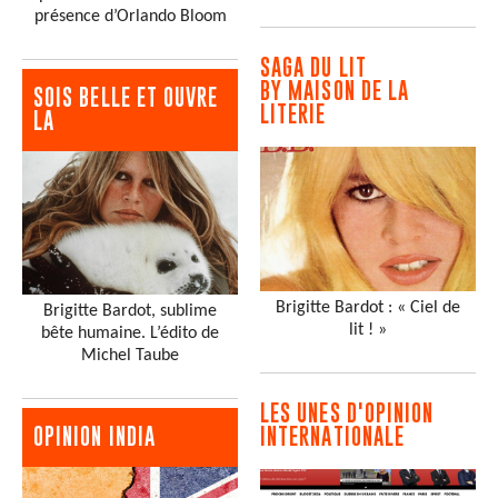
présence d’Orlando Bloom
SAGA DU LIT
BY MAISON DE LA
SOIS BELLE ET OUVRE
LITERIE
LA
Brigitte Bardot : « Ciel de
Brigitte Bardot, sublime
lit ! »
bête humaine. L’édito de
Michel Taube
LES UNES D'OPINION
INTERNATIONALE
OPINION INDIA