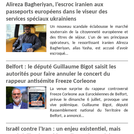
Alireza Bagheriyan, l’escroc iranien aux
passeports européens dans le viseur des
services spéciaux ukrainiens
Un nouveau scandale éclabousse le marché
souterrain de la citoyenneté européenne et
des titres de séjour. L’un de ses principaux
opérateurs, le ressortissant iranien Alireza
Bagheriyan, alias Yasha, est accusé d’avoir
escroqué…
Belfort : le député Guillaume Bigot saisit les
autorités pour faire annuler le concert du
rappeur antisémite Freeze Corleone
La venue surprise du rappeur controversé
Freeze Corleone aux Eurockéennes de Belfort,
prévue le dimanche 6 juillet, provoque une
vive polémique. Guillaume Bigot, député
Rassemblement national du Territoire de
Belfort, a annoncé…
Israël contre l’Iran : un enjeu existentiel, mais