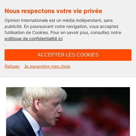
Nous respectons votre vie privée
Opinion Internationale est un média indépendant, sans
publicité. En poursuivant votre navigation, vous acceptez
l’utilisation de Cookies. Pour en savoir plus, consultez notre
Actualité
politique de confidentialité ici
.
11H03 - jeudi 25 juillet 2019
ACCEPTER LES COOKIES
Massacre ministériel par Boris
Refuser
Je paramètre mes choix
Johnson