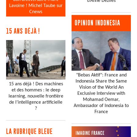
d’Anne Dézîles
Lavoine ! Michel Taube sur
Cnews
OPINION INDONESIA
15 ANS DÉJÀ !
"Bebas Aktif": France and
Indonesia Share the Same
15 ans déjà ! Des machines
Vision of the World An
et des hommes : le deep
Exclusive Interview with
learning, nouvelle frontière
Mohamad Oemar,
de l’intelligence artificielle
Ambassador of Indonesia to
?
France
LA RUBRIQUE BLEUE