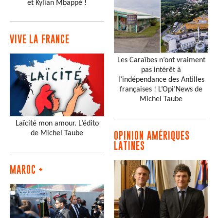
et Kylian Mbappé !
VIVE LA FRANCE
Les Caraïbes n’ont vraiment
pas intérêt à
l’indépendance des Antilles
françaises ! L’Opi’News de
Michel Taube
Laïcité mon amour. L’édito
de Michel Taube
OPINION AMÉRIQUES
LATINES
MAROC +