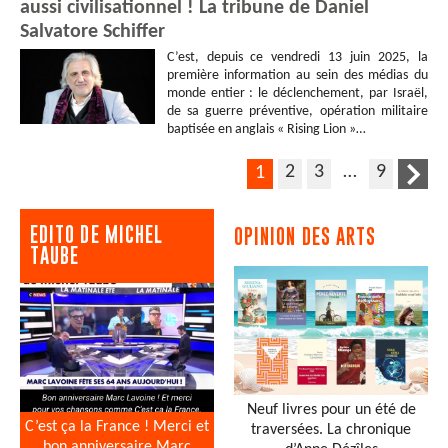
aussi civilisationnel ! La tribune de Daniel
Salvatore Schiffer
C’est, depuis ce vendredi 13 juin 2025, la
première information au sein des médias du
monde entier : le déclenchement, par Israël,
de sa guerre préventive, opération militaire
baptisée en anglais « Rising Lion »…
2
3
…
9
1
EDITO DE MICHEL
OPINION DES ARTS
TAUBE
Neuf livres pour un été de
C’est ça la France ! Merci et
traversées. La chronique
bon anniversaire Marc