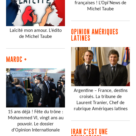
françaises ! L’Opi’News de
Michel Taube
Laïcité mon amour. L’édito
OPINION AMÉRIQUES
de Michel Taube
LATINES
MAROC +
Argentine – France, destins
croisés. La tribune de
Laurent Tranier, Chef de
rubrique Amériques latines
15 ans déjà ! Fête du trône :
Mohammed VI, vingt ans au
pouvoir. Le dossier
d'Opinion Internationale
IRAN C'EST UNE