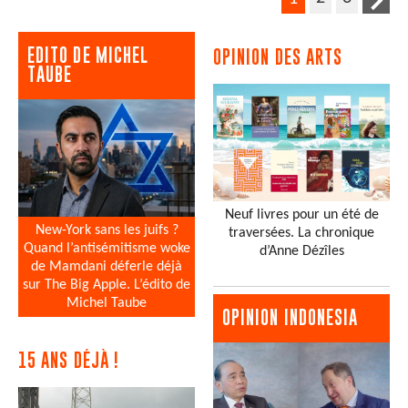
EDITO DE MICHEL
OPINION DES ARTS
TAUBE
Neuf livres pour un été de
New-York sans les juifs ?
traversées. La chronique
Quand l’antisémitisme woke
d’Anne Dézîles
de Mamdani déferle déjà
sur The Big Apple. L’édito de
Michel Taube
OPINION INDONESIA
15 ANS DÉJÀ !