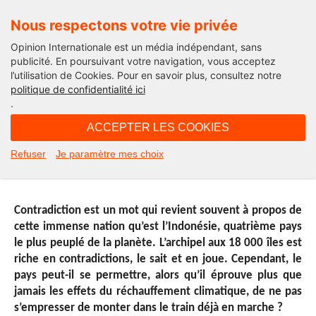
Nous respectons votre vie privée
Opinion Internationale est un média indépendant, sans
publicité. En poursuivant votre navigation, vous acceptez
l’utilisation de Cookies. Pour en savoir plus, consultez notre
Solutions 21
politique de confidentialité ici
.
10H52 - jeudi 14 janvier 2016
ACCEPTER LES COOKIES
L’Indonésie et la COP21: un écran
Refuser
Je paramètre mes choix
de fumée ?
Contradiction est un mot qui revient souvent à propos de
cette immense nation qu’est l’Indonésie, quatrième pays
le plus peuplé de la planète. L’archipel aux 18 000 îles est
riche en contradictions, le sait et en joue. Cependant, le
pays peut-il se permettre, alors qu’il éprouve plus que
jamais les effets du réchauffement climatique, de ne pas
s’empresser de monter dans le train déjà en marche ?