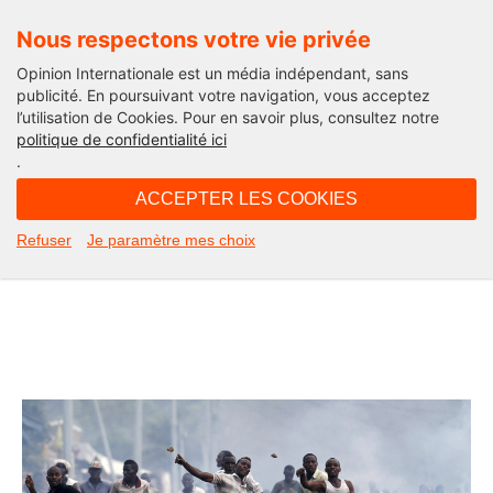
Nous respectons votre vie privée
Opinion Internationale est un média indépendant, sans
publicité. En poursuivant votre navigation, vous acceptez
l’utilisation de Cookies. Pour en savoir plus, consultez notre
Afriques (2)
politique de confidentialité ici
.
19H00 - vendredi 12 juin 2015
ACCEPTER LES COOKIES
Le fil Burundi du 28 mai au 19 juin
Refuser
Je paramètre mes choix
2015