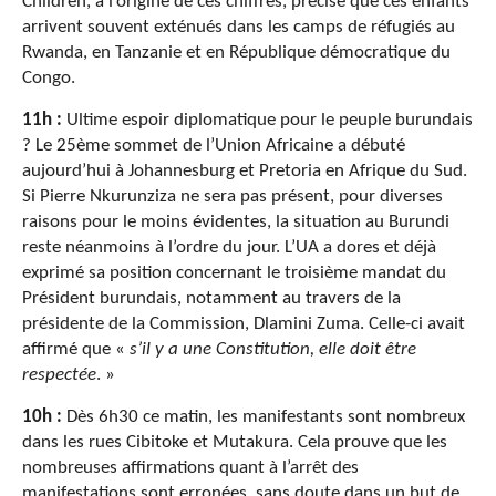
Children, à l’origine de ces chiffres, précise que ces enfants
arrivent souvent exténués dans les camps de réfugiés au
Rwanda, en Tanzanie et en République démocratique du
Congo.
11h :
Ultime espoir diplomatique pour le peuple burundais
? Le 25ème sommet de l’Union Africaine a débuté
aujourd’hui à Johannesburg et Pretoria en Afrique du Sud.
Si Pierre Nkurunziza ne sera pas présent, pour diverses
raisons pour le moins évidentes, la situation au Burundi
reste néanmoins à l’ordre du jour. L’UA a dores et déjà
exprimé sa position concernant le troisième mandat du
Président burundais, notamment au travers de la
présidente de la Commission, Dlamini Zuma. Celle-ci avait
affirmé que «
s’il y a une Constitution, elle doit être
respectée
. »
10h :
Dès 6h30 ce matin, les manifestants sont nombreux
dans les rues Cibitoke et Mutakura. Cela prouve que les
nombreuses affirmations quant à l’arrêt des
manifestations sont erronées, sans doute dans un but de