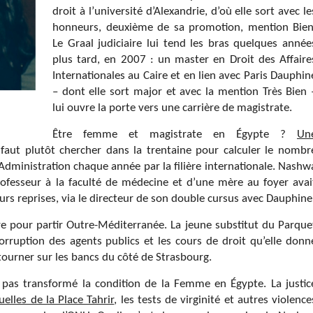
droit à l’université d’Alexandrie, d’où elle sort avec le
honneurs, deuxième de sa promotion, mention Bien
Le Graal judiciaire lui tend les bras quelques année
plus tard, en 2007 : un master en Droit des Affaire
Internationales au Caire et en lien avec Paris Dauphin
– dont elle sort major et avec la mention Très Bien 
lui ouvre la porte vers une carrière de magistrate.
Être femme et magistrate en Égypte ?
Un
l faut plutôt chercher dans la trentaine pour calculer le nombr
’Administration chaque année par la filière internationale. Nashw
 professeur à la faculté de médecine et d’une mère au foyer avai
urs reprises, via le directeur de son double cursus avec Dauphine
e pour partir Outre-Méditerranée. La jeune substitut du Parque
corruption des agents publics et les cours de droit qu’elle donn
tourner sur les bancs du côté de Strasbourg.
a pas transformé la condition de la Femme en Égypte. La justic
uelles de la Place Tahrir
, les tests de virginité et autres violence