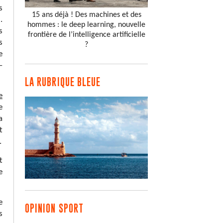
s
15 ans déjà ! Des machines et des
.
hommes : le deep learning, nouvelle
s
frontière de l’intelligence artificielle
s
?
e
–
LA RUBRIQUE BLEUE
e
e
a
t
.
t
e
e
OPINION SPORT
s