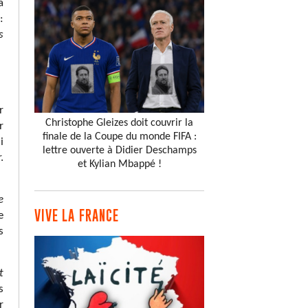
a
:
s
r
Christophe Gleizes doit couvrir la
r
finale de la Coupe du monde FIFA :
i
lettre ouverte à Didier Deschamps
.
et Kylian Mbappé !
e
VIVE LA FRANCE
e
s
t
s
r