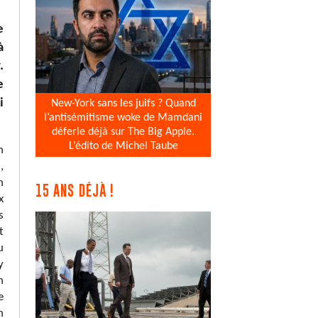
e
à
.
e
i
New-York sans les juifs ? Quand
l’antisémitisme woke de Mamdani
déferle déjà sur The Big Apple.
L’édito de Michel Taube
n
,
n
15 ANS DÉJÀ !
x
s
t
u
y
n
e
n