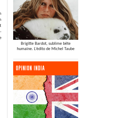
n
n
t
-
e
Brigitte Bardot, sublime bête
humaine. L’édito de Michel Taube
OPINION INDIA