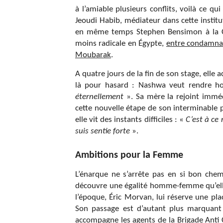
à l’amiable plusieurs conflits, voilà ce qu
Jeoudi Habib, médiateur dans cette institu
en même temps Stephen Bensimon à la Cat
moins radicale en Égypte,
entre condamnat
Moubarak
.
A quatre jours de la fin de son stage, elle 
là pour hasard : Nashwa veut rendre ho
éternellement
». Sa mère la rejoint imméd
cette nouvelle étape de son interminable
elle vit des instants difficiles : «
C’est à ce
suis sentie forte
».
Ambitions pour la Femme
L’énarque ne s’arrête pas en si bon chemi
découvre une égalité homme-femme qu’elle 
l’époque, Éric Morvan, lui réserve une pl
Son passage est d’autant plus marquant q
accompagne les agents de la Brigade Anti C