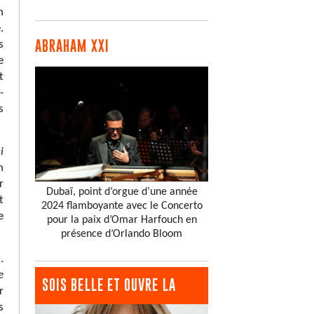
n
.
ABRAHAM XXI
s
e
t
-
s
i
n
r
Dubaï, point d’orgue d’une année
t
2024 flamboyante avec le Concerto
e
pour la paix d’Omar Harfouch en
présence d’Orlando Bloom
.
e
SOIS BELLE ET OUVRE LA
r
s