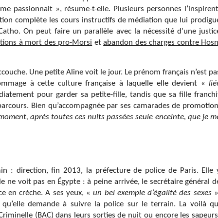
i me passionnait », résume-t-elle. Plusieurs personnes l’inspirent
tion complète les cours instructifs de médiation que lui prodigu
ho. On peut faire un parallèle avec la nécessité d’une justic
ions à mort des pro-Morsi
et
abandon des charges contre Hosn
accouche. Une petite Aline voit le jour. Le prénom français n’est pa
mmage à cette culture française à laquelle elle devient «
lié
iatement pour garder sa petite-fille, tandis que sa fille franchi
 parcours. Bien qu’accompagnée par ses camarades de promotion
 moment, après toutes ces nuits passées seule enceinte, que je m
n : direction, fin 2013, la préfecture de police de Paris. Elle 
ne voit pas en Égypte : à peine arrivée, le secrétaire général d
ace en crèche. A ses yeux, «
un bel exemple d’égalité des sexes
»
u’elle demande à suivre la police sur le terrain. La voilà qu
riminelle (BAC) dans leurs sorties de nuit ou encore les sapeurs