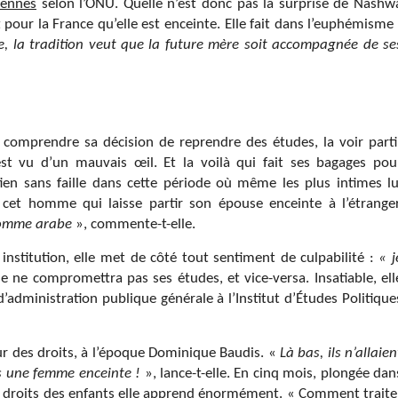
iennes
selon l’ONU. Quelle n’est donc pas la surprise de Nashw
pour la France qu’elle est enceinte. Elle fait dans l’euphémisme 
te, la tradition veut que la future mère soit accompagnée de se
comprendre sa décision de reprendre des études, la voir parti
t vu d’un mauvais œil. Et la voilà qui fait ses bagages pou
ien sans faille dans cette période où même les plus intimes lu
et homme qui laisse partir son épouse enceinte à l’étranger
 homme arabe
», commente-t-elle.
institution, elle met de côté tout sentiment de culpabilité :
« j
se ne compromettra pas ses études, et vice-versa. Insatiable, ell
administration publique générale à l’Institut d’Études Politique
eur des droits, à l’époque Dominique Baudis. «
Là bas, ils n’allaien
is une femme enceinte !
», lance-t-elle. En cinq mois, plongée dan
aux droits des enfants elle apprend énormément. « Comment traite