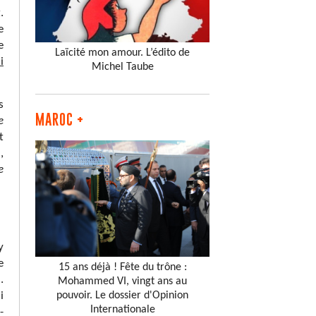
.
e
e
Laïcité mon amour. L’édito de
i
Michel Taube
s
MAROC +
e
t
,
e
y
e
15 ans déjà ! Fête du trône :
.
Mohammed VI, vingt ans au
pouvoir. Le dossier d'Opinion
i
Internationale
-