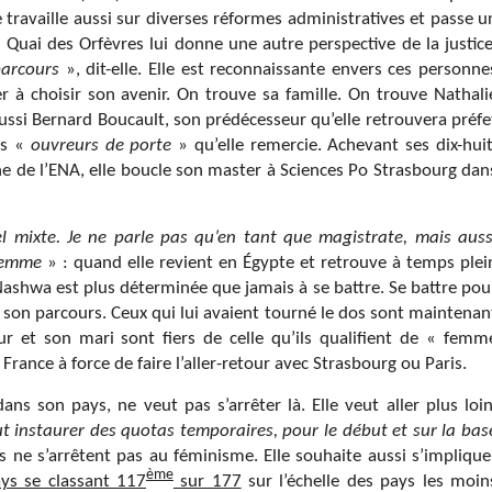
 travaille aussi sur diverses réformes administratives et passe u
6 Quai des Orfèvres lui donne une autre perspective de la justice
arcours
», dit-elle. Elle est reconnaissante envers ces personne
er à choisir son avenir. On trouve sa famille. On trouve Nathali
aussi Bernard Boucault, son prédécesseur qu’elle retrouvera préfe
es «
ouvreurs de porte
» qu’elle remercie. Achevant ses dix-huit
e de l’ENA, elle boucle son master à Sciences Po Strasbourg dan
el mixte. Je ne parle pas qu’en tant que magistrate, mais auss
 femme
» : quand elle revient en Égypte et retrouve à temps plei
Nashwa est plus déterminée que jamais à se battre. Se battre pou
son parcours. Ceux qui lui avaient tourné le dos sont maintenan
ur et son mari sont fiers de celle qu’ils qualifient de « femm
a France à force de faire l’aller-retour avec Strasbourg ou Paris.
s son pays, ne veut pas s’arrêter là. Elle veut aller plus loin
ut instaurer des quotas temporaires, pour le début et sur la bas
ns ne s’arrêtent pas au féminisme. Elle souhaite aussi s’implique
ème
ys se classant 117
sur 177
sur l’échelle des pays les moin