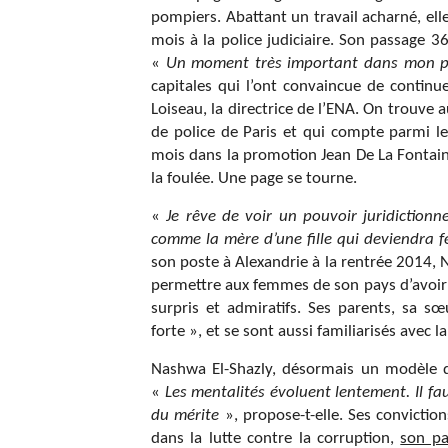
pompiers. Abattant un travail acharné, elle
mois à la police judiciaire. Son passage 3
«
Un moment très important dans mon p
capitales qui l’ont convaincue de continu
Loiseau, la directrice de l’ENA. On trouve 
de police de Paris et qui compte parmi l
mois dans la promotion Jean De La Fontain
la foulée. Une page se tourne.
«
Je rêve de voir un pouvoir juridictionn
comme la mère d’une fille qui deviendra
son poste à Alexandrie à la rentrée 2014, 
permettre aux femmes de son pays d’avoir 
surpris et admiratifs. Ses parents, sa sœ
forte », et se sont aussi familiarisés avec l
Nashwa El-Shazly, désormais un modèle dan
«
Les mentalités évoluent lentement. Il fa
du mérite
», propose-t-elle. Ses convictio
dans la lutte contre la corruption,
son pa