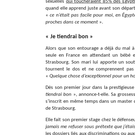
sexuelles
qui toucheraient 85% des Egypt
quand elle apprend juste avant son départ 
«
ce n’était pas facile pour moi, en Égyp
proches dans ce moment
».
« Je tiendrai bon »
Alors que son entourage a déjà du mal à 
seule en France en attendant un bébé es
Strasbourg. Son mari lui apporte un sout
tournent le dos et ne comprennent pas c
«
Quelque chose d’exceptionnel pour un
Dès son premier jour dans la prestigieuse 
tiendrai bon
», annonce-t-elle. Sa grosses
s’inscrit en même temps dans un master d’
de Strasbourg.
Elle fait son premier stage chez le défens
jamais me refuser sous prétexte que j’éta
les dossiers liés aux discriminations ou 