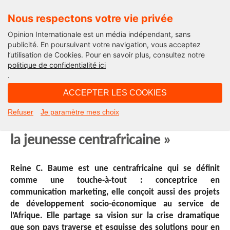
Nous respectons votre vie privée
Opinion Internationale est un média indépendant, sans
publicité. En poursuivant votre navigation, vous acceptez
l’utilisation de Cookies. Pour en savoir plus, consultez notre
A la Une
politique de confidentialité ici
.
10H43 - mercredi 21 mai 2014
ACCEPTER LES COOKIES
« L’éducation et la culture sont les
Refuser
Je paramètre mes choix
armes contre toute défaillance de
la jeunesse centrafricaine »
Reine C. Baume est une centrafricaine qui se définit
comme une touche-à-tout : conceptrice en
communication marketing, elle conçoit aussi des projets
de développement socio-économique au service de
l’Afrique. Elle partage sa vision sur la crise dramatique
que son pays traverse et esquisse des solutions pour en