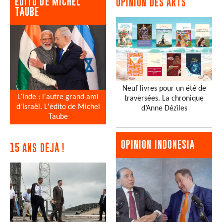
EDITO DE MICHEL
OPINION DES ARTS
TAUBE
Neuf livres pour un été de
L’Inde : l'autre grand ami
traversées. La chronique
d'Israël. L'édito de Michel
d’Anne Dézîles
Taube
OPINION INDONESIA
15 ANS DÉJÀ !