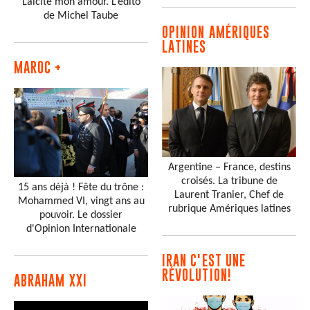
Laïcité mon amour. L’édito
de Michel Taube
OPINION AMÉRIQUES
LATINES
MAROC +
Argentine – France, destins
croisés. La tribune de
15 ans déjà ! Fête du trône :
Laurent Tranier, Chef de
Mohammed VI, vingt ans au
rubrique Amériques latines
pouvoir. Le dossier
d'Opinion Internationale
IRAN C'EST UNE
RÉVOLUTION!
ABRAHAM XXI