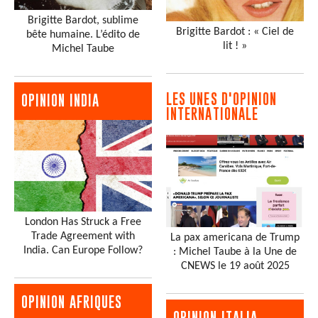
Brigitte Bardot, sublime
Brigitte Bardot : « Ciel de
bête humaine. L’édito de
lit ! »
Michel Taube
LES UNES D'OPINION
OPINION INDIA
INTERNATIONALE
London Has Struck a Free
Trade Agreement with
La pax americana de Trump
India. Can Europe Follow?
: Michel Taube à la Une de
CNEWS le 19 août 2025
OPINION AFRIQUES
OPINION ITALIA