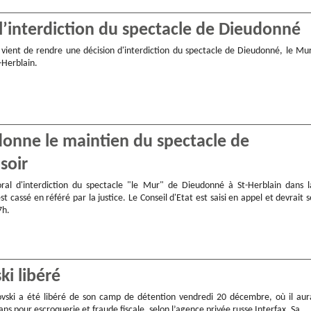
 l’interdiction du spectacle de Dieudonné
t vient de rendre une décision d'interdiction du spectacle de Dieudonné, le Mur
t-Herblain.
rdonne le maintien du spectacle de
soir
oral d'interdiction du spectacle "le Mur" de Dieudonné à St-Herblain dans l
st cassé en référé par la justice. Le Conseil d'Etat est saisi en appel et devrait s
7h.
ki libéré
vski a été libéré de son camp de détention vendredi 20 décembre, où il aur
 ans pour escroquerie et fraude fiscale, selon l’agence privée russe Interfax. Sa…