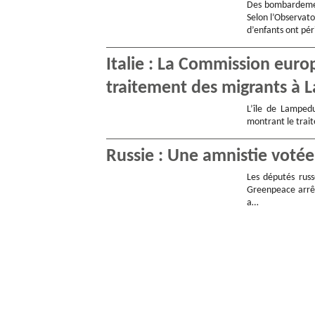
Des bombardement
Selon l’Observato
d’enfants ont pé
Italie : La Commission eur
traitement des migrants à
L’île de Lampedu
montrant le trait
Russie : Une amnistie votée
Les députés russ
Greenpeace arrêt
a…