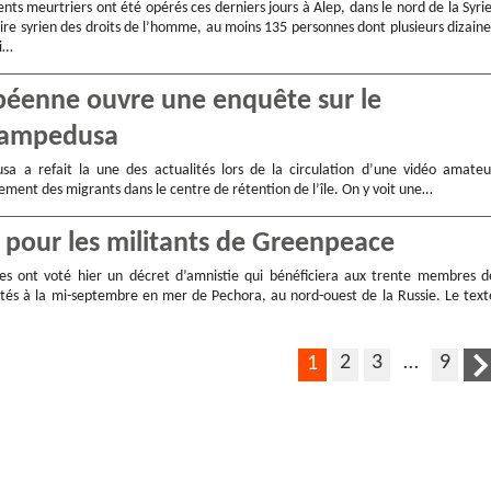
s meurtriers ont été opérés ces derniers jours à Alep, dans le nord de la Syrie
ire syrien des droits de l’homme, au moins 135 personnes dont plusieurs dizaine
ri…
opéenne ouvre une enquête sur le
 Lampedusa
sa a refait la une des actualités lors de la circulation d’une vidéo amateu
ement des migrants dans le centre de rétention de l’île. On y voit une…
 pour les militants de Greenpeace
es ont voté hier un décret d’amnistie qui bénéficiera aux trente membres d
és à la mi-septembre en mer de Pechora, au nord-ouest de la Russie. Le text
2
3
…
9
1