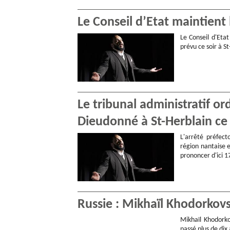
Le Conseil d’Etat maintient
Le Conseil d'Eta
prévu ce soir à S
Le tribunal administratif o
Dieudonné à St-Herblain ce 
L'arrêté préfect
région nantaise e
prononcer d'ici 1
Russie : Mikhaïl Khodorkovs
Mikhaïl Khodorko
passé plus de dix