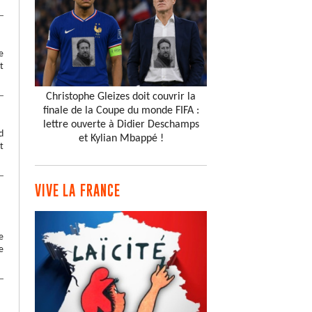
e
t
Christophe Gleizes doit couvrir la
finale de la Coupe du monde FIFA :
lettre ouverte à Didier Deschamps
d
et Kylian Mbappé !
t
VIVE LA FRANCE
e
e