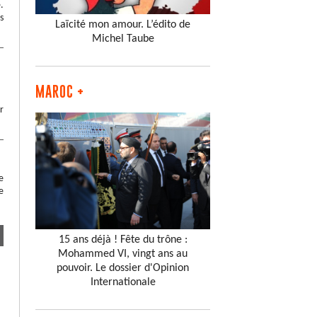
.
s
Laïcité mon amour. L’édito de
Michel Taube
MAROC +
r
e
e
15 ans déjà ! Fête du trône :
Mohammed VI, vingt ans au
pouvoir. Le dossier d'Opinion
Internationale