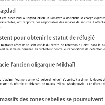
 Bagdad
t été tuées jeudi à Bagdad lorsqu’un kamikaze a déclenché sa charge explosiv
rins chiites, ont rapporté des responsables des services de sécurité. L’attenta
s…
stent pour obtenir le statut de réfugié
migrants africains se sont enfuis du centre de rétention d’Holot, dans le su
uvert la semaine dernière. Ils protestent contre leurs conditions de détention e
acie l’ancien oligarque Mikhaïl
e Vladimir Poutine a annoncé aujourd’hui qu’il s’apprêtait à signer le décret d
magnat du pétrole et dirigeant de Ioukos, Mikhaïl Khodorkovski. « Le décret d
…
massifs des zones rebelles se poursuivent