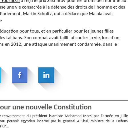
 Yousafzaï
a reçu le prix Sakharov pour les droits de l’homme au
se une vie consacrée à la défense des droits de l’homme et des
u Parlement, Martin Schultz, qui a déclaré que Malala avait
 »
ucation pour tous, et en particulier pour les jeunes filles
 talibans. Son combat avait failli lui couter la vie, lors d’un
ibans en 2012, une attaque unanimement condamnée, dans le
pour une nouvelle Constitution
le renversement du président islamiste Mohamed Morsi par l’armée en juille
eau pouvoir égyptien incarné par le général Al-Sissi, ministre de la Défens
er un…