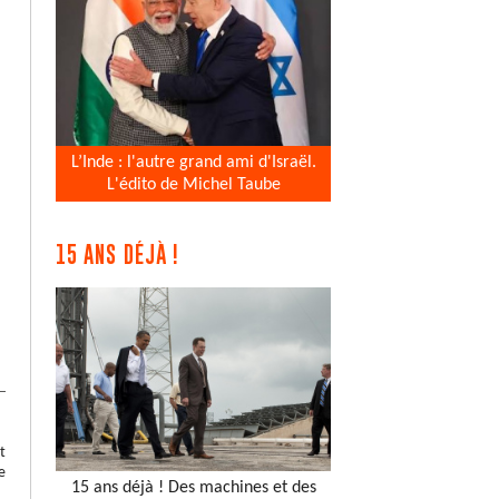
L’Inde : l'autre grand ami d'Israël.
L'édito de Michel Taube
15 ANS DÉJÀ !
t
e
15 ans déjà ! Des machines et des