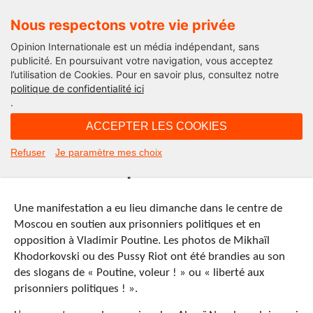
Nous respectons votre vie privée
Opinion Internationale est un média indépendant, sans
publicité. En poursuivant votre navigation, vous acceptez
l’utilisation de Cookies. Pour en savoir plus, consultez notre
Le Fil
politique de confidentialité ici
.
09H01 - mardi 29 octobre 2013
ACCEPTER LES COOKIES
Russie : Manifestation pour la
Refuser
Je paramètre mes choix
libération des prisonniers à Moscou
Une manifestation a eu lieu dimanche dans le centre de
Moscou en soutien aux prisonniers politiques et en
opposition à Vladimir Poutine. Les photos de Mikhaïl
Khodorkovski ou des Pussy Riot ont été brandies au son
des slogans de « Poutine, voleur ! » ou « liberté aux
prisonniers politiques ! ».