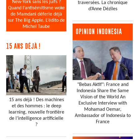
New-York sans les juifs ?
traversées. La chronique
Quand l’antisémitisme woke
d’Anne Dézîles
de Mamdani déferle déjà
sur The Big Apple. L’édito de
Michel Taube
OPINION INDONESIA
15 ANS DÉJÀ !
"Bebas Aktif": France and
Indonesia Share the Same
Vision of the World An
15 ans déjà ! Des machines
Exclusive Interview with
et des hommes : le deep
Mohamad Oemar,
learning, nouvelle frontière
Ambassador of Indonesia to
de l’intelligence artificielle
France
?