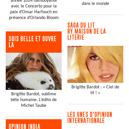
année 2024 flamboyante
dans le monde
avec le Concerto pour la
paix d’Omar Harfouch en
présence d’Orlando Bloom
SAGA DU LIT
BY MAISON DE LA
LITERIE
SOIS BELLE ET OUVRE
LA
Brigitte Bardot : « Ciel de
lit ! »
Brigitte Bardot, sublime
bête humaine. L’édito de
Michel Taube
LES UNES D'OPINION
INTERNATIONALE
OPINION INDIA