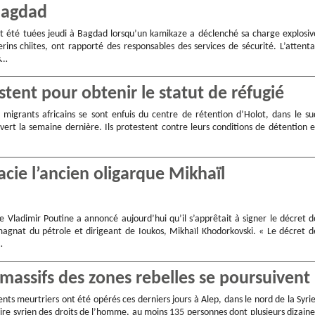
 Bagdad
t été tuées jeudi à Bagdad lorsqu’un kamikaze a déclenché sa charge explosiv
rins chiites, ont rapporté des responsables des services de sécurité. L’attenta
s…
stent pour obtenir le statut de réfugié
migrants africains se sont enfuis du centre de rétention d’Holot, dans le su
uvert la semaine dernière. Ils protestent contre leurs conditions de détention e
acie l’ancien oligarque Mikhaïl
e Vladimir Poutine a annoncé aujourd’hui qu’il s’apprêtait à signer le décret d
magnat du pétrole et dirigeant de Ioukos, Mikhaïl Khodorkovski. « Le décret d
…
massifs des zones rebelles se poursuivent
s meurtriers ont été opérés ces derniers jours à Alep, dans le nord de la Syrie
ire syrien des droits de l’homme, au moins 135 personnes dont plusieurs dizaine