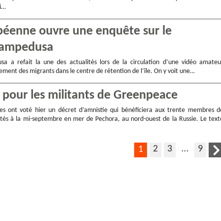
ri…
opéenne ouvre une enquête sur le
 Lampedusa
sa a refait la une des actualités lors de la circulation d’une vidéo amateu
ement des migrants dans le centre de rétention de l’île. On y voit une…
 pour les militants de Greenpeace
es ont voté hier un décret d’amnistie qui bénéficiera aux trente membres d
és à la mi-septembre en mer de Pechora, au nord-ouest de la Russie. Le text
2
3
…
9
1