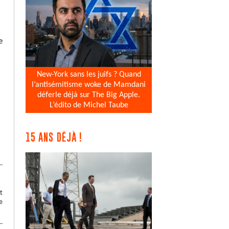
e
New-York sans les juifs ? Quand
l’antisémitisme woke de Mamdani
déferle déjà sur The Big Apple.
L’édito de Michel Taube
15 ANS DÉJÀ !
t
e