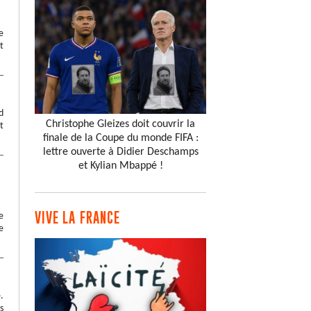
e
t
d
Christophe Gleizes doit couvrir la
t
finale de la Coupe du monde FIFA :
lettre ouverte à Didier Deschamps
et Kylian Mbappé !
VIVE LA FRANCE
e
e
.
s