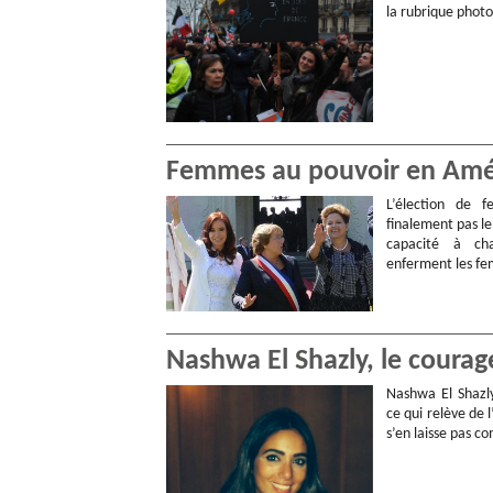
la rubrique phot
Femmes au pouvoir en Amériq
L’élection de 
finalement pas le p
capacité à cha
enferment les fe
Nashwa El Shazly, le coura
Nashwa El Shazly
ce qui relève de 
s’en laisse pas c