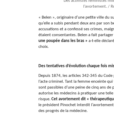
Des activistes féministes mi
l’avortement. / 
« Belen », originaire d’une petite ville du 
qu’elle a subis pendant deux ans par son be
accusations et a confessé ses crimes, malgr
étaient consentantes. Belen a fait partager 
une poupée dans les bras »
a-t-elle déclar
choix.
Des tentatives d’évolution chaque fois mi
Depuis 1874, les articles 342-345 du Code 
l’acte criminel. Tant la femme enceinte qui 
sont passibles d’une peine de cinq ans de 
autorise les médecins à pratiquer une telle 
risque.
Cet avortement dit « thérapeutique
le président Pinochet interdit l’avortement
des progrès de la médecine.