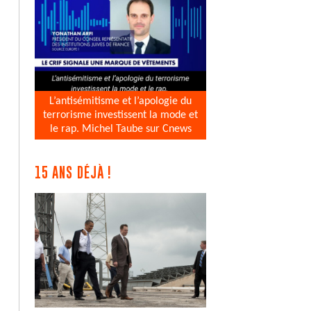
L’antisémitisme et l’apologie du
terrorisme investissent la mode et
le rap. Michel Taube sur Cnews
15 ANS DÉJÀ !