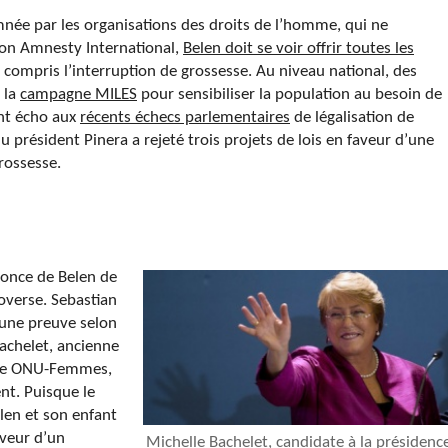
née par les organisations des droits de l’homme, qui ne
elon Amnesty International,
Belen doit se voir offrir toutes les
 compris l’interruption de grossesse. Au niveau national, des
 la
campagne MILES
pour sensibiliser la population au besoin de
ont écho aux
récents échecs parlementaires
de légalisation de
président Pinera a rejeté trois projets de lois en faveur d’une
grossesse.
nonce de Belen de
overse. Sebastian
, une preuve selon
Bachelet, ancienne
e de ONU-Femmes,
ent. Puisque le
len et son enfant
aveur d’un
Michelle Bachelet, candidate à la présidenc