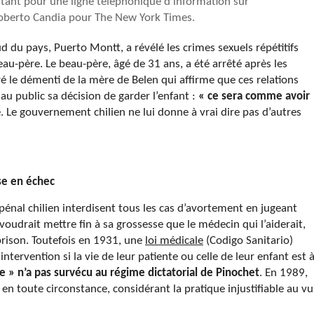
litant pour une ligne téléphonique d’information sur
Roberto Candia pour The New York Times.
sud du pays, Puerto Montt, a révélé les crimes sexuels répétitifs
au-père. Le beau-père, âgé de 31 ans, a été arrêté après les
é le démenti de la mère de Belen qui affirme que ces relations
au public sa décision de garder l’enfant :
« ce sera comme avoir
é. Le gouvernement chilien ne lui donne à vrai dire pas d’autres
se en échec
pénal chilien interdisent tous les cas d’avortement en jugeant
voudrait mettre fin à sa grossesse que le médecin qui l’aiderait,
prison. Toutefois en 1931, une
loi médicale
(Codigo Sanitario)
intervention si la vie de leur patiente ou celle de leur enfant est 
 » n’a pas survécu au régime dictatorial de Pinochet
. En 1989,
 en toute circonstance, considérant la pratique injustifiable au vu